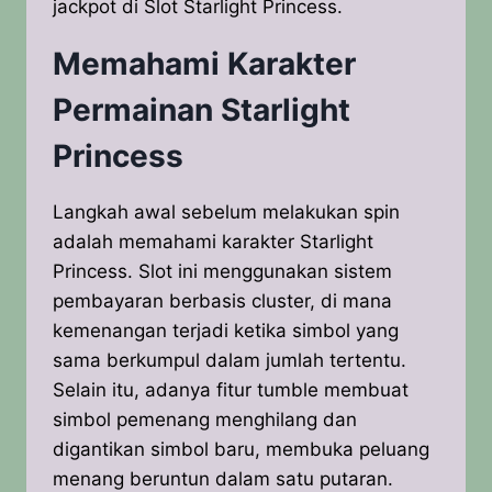
jackpot di Slot Starlight Princess.
Memahami Karakter
Permainan Starlight
Princess
Langkah awal sebelum melakukan spin
adalah memahami karakter Starlight
Princess. Slot ini menggunakan sistem
pembayaran berbasis cluster, di mana
kemenangan terjadi ketika simbol yang
sama berkumpul dalam jumlah tertentu.
Selain itu, adanya fitur tumble membuat
simbol pemenang menghilang dan
digantikan simbol baru, membuka peluang
menang beruntun dalam satu putaran.