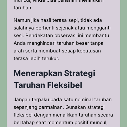
taruhan.
Namun jika hasil terasa sepi, tidak ada
salahnya berhenti sejenak atau mengganti
sesi. Pendekatan observasi ini membantu
Anda menghindari taruhan besar tanpa
arah serta membuat setiap keputusan
terasa lebih terukur.
Menerapkan Strategi
Taruhan Fleksibel
Jangan terpaku pada satu nominal taruhan
sepanjang permainan. Gunakan strategi
fleksibel dengan menaikkan taruhan secara
bertahap saat momentum positif muncul,