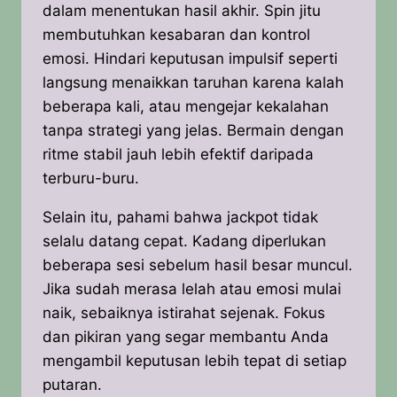
dalam menentukan hasil akhir. Spin jitu
membutuhkan kesabaran dan kontrol
emosi. Hindari keputusan impulsif seperti
langsung menaikkan taruhan karena kalah
beberapa kali, atau mengejar kekalahan
tanpa strategi yang jelas. Bermain dengan
ritme stabil jauh lebih efektif daripada
terburu-buru.
Selain itu, pahami bahwa jackpot tidak
selalu datang cepat. Kadang diperlukan
beberapa sesi sebelum hasil besar muncul.
Jika sudah merasa lelah atau emosi mulai
naik, sebaiknya istirahat sejenak. Fokus
dan pikiran yang segar membantu Anda
mengambil keputusan lebih tepat di setiap
putaran.