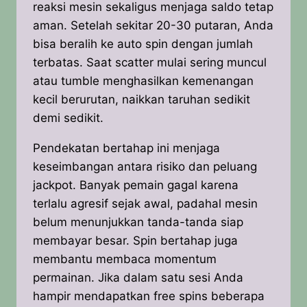
reaksi mesin sekaligus menjaga saldo tetap
aman. Setelah sekitar 20-30 putaran, Anda
bisa beralih ke auto spin dengan jumlah
terbatas. Saat scatter mulai sering muncul
atau tumble menghasilkan kemenangan
kecil berurutan, naikkan taruhan sedikit
demi sedikit.
Pendekatan bertahap ini menjaga
keseimbangan antara risiko dan peluang
jackpot. Banyak pemain gagal karena
terlalu agresif sejak awal, padahal mesin
belum menunjukkan tanda-tanda siap
membayar besar. Spin bertahap juga
membantu membaca momentum
permainan. Jika dalam satu sesi Anda
hampir mendapatkan free spins beberapa