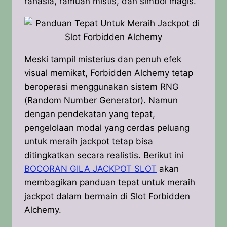
rahasia, ramuan mistis, dan simbol magis.
Meski tampil misterius dan penuh efek
visual memikat, Forbidden Alchemy tetap
beroperasi menggunakan sistem RNG
(Random Number Generator). Namun
dengan pendekatan yang tepat,
pengelolaan modal yang cerdas peluang
untuk meraih jackpot tetap bisa
ditingkatkan secara realistis. Berikut ini
BOCORAN GILA JACKPOT SLOT
akan
membagikan panduan tepat untuk meraih
jackpot dalam bermain di Slot Forbidden
Alchemy.