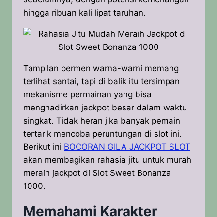
hingga ribuan kali lipat taruhan.
Tampilan permen warna-warni memang
terlihat santai, tapi di balik itu tersimpan
mekanisme permainan yang bisa
menghadirkan jackpot besar dalam waktu
singkat. Tidak heran jika banyak pemain
tertarik mencoba peruntungan di slot ini.
Berikut ini
BOCORAN GILA JACKPOT SLOT
akan membagikan rahasia jitu untuk murah
meraih jackpot di Slot Sweet Bonanza
1000.
Memahami Karakter