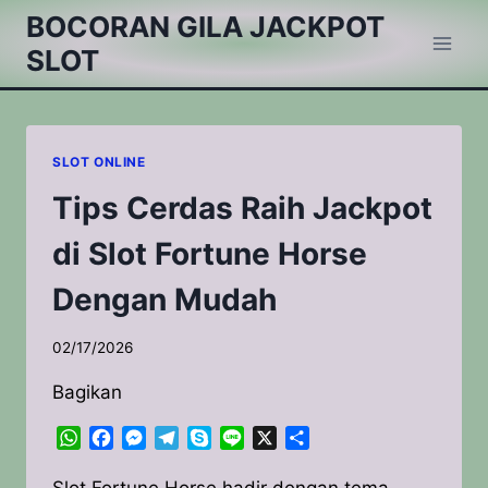
Skip
BOCORAN GILA JACKPOT
to
SLOT
content
SLOT ONLINE
Tips Cerdas Raih Jackpot
di Slot Fortune Horse
Dengan Mudah
02/17/2026
Bagikan
WhatsApp
Facebook
Messenger
Telegram
Skype
Line
X
Share