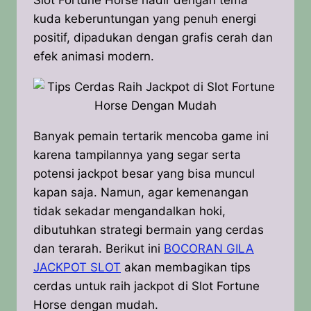
Slot Fortune Horse hadir dengan tema
kuda keberuntungan yang penuh energi
positif, dipadukan dengan grafis cerah dan
efek animasi modern.
Banyak pemain tertarik mencoba game ini
karena tampilannya yang segar serta
potensi jackpot besar yang bisa muncul
kapan saja. Namun, agar kemenangan
tidak sekadar mengandalkan hoki,
dibutuhkan strategi bermain yang cerdas
dan terarah. Berikut ini
BOCORAN GILA
JACKPOT SLOT
akan membagikan tips
cerdas untuk raih jackpot di Slot Fortune
Horse dengan mudah.