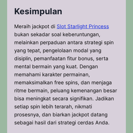
Kesimpulan
Meraih jackpot di
Slot Starlight Princess
bukan sekadar soal keberuntungan,
melainkan perpaduan antara strategi spin
yang tepat, pengelolaan modal yang
disiplin, pemanfaatan fitur bonus, serta
mental bermain yang kuat. Dengan
memahami karakter permainan,
memaksimalkan free spins, dan menjaga
ritme bermain, peluang kemenangan besar
bisa meningkat secara signifikan. Jadikan
setiap spin lebih terarah, nikmati
prosesnya, dan biarkan jackpot datang
sebagai hasil dari strategi cerdas Anda.