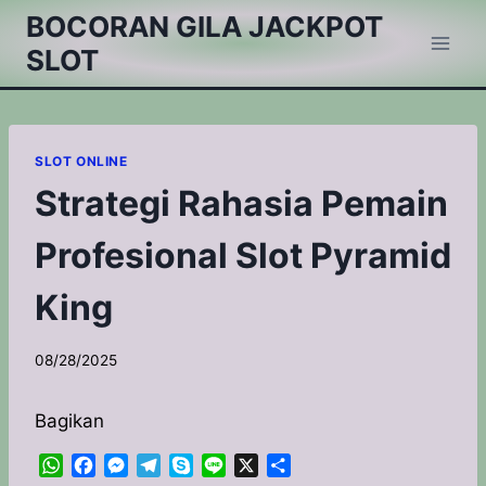
Skip
BOCORAN GILA JACKPOT
to
SLOT
content
SLOT ONLINE
Strategi Rahasia Pemain
Profesional Slot Pyramid
King
08/28/2025
Bagikan
W
F
M
T
S
L
X
S