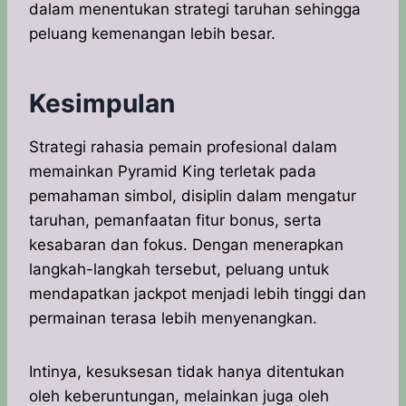
dalam menentukan strategi taruhan sehingga
peluang kemenangan lebih besar.
Kesimpulan
Strategi rahasia pemain profesional dalam
memainkan Pyramid King terletak pada
pemahaman simbol, disiplin dalam mengatur
taruhan, pemanfaatan fitur bonus, serta
kesabaran dan fokus. Dengan menerapkan
langkah-langkah tersebut, peluang untuk
mendapatkan jackpot menjadi lebih tinggi dan
permainan terasa lebih menyenangkan.
Intinya, kesuksesan tidak hanya ditentukan
oleh keberuntungan, melainkan juga oleh