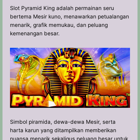
h
a
e
e
k
i
h
a
c
s
l
y
n
a
Slot Pyramid King adalah permainan seru
t
e
s
e
p
e
r
bertema Mesir kuno, menawarkan petualangan
s
b
e
g
e
e
menarik, grafik memukau, dan peluang
A
o
n
r
kemenangan besar.
p
o
g
a
p
k
e
m
r
Simbol piramida, dewa-dewa Mesir, serta
harta karun yang ditampilkan memberikan
nuansa menarik sekaligus peluang besar untuk