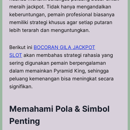
meraih jackpot. Tidak hanya mengandalkan
keberuntungan, pemain profesional biasanya
memiliki strategi khusus agar setiap putaran
lebih terarah dan menguntungkan.
Berikut ini
BOCORAN GILA JACKPOT
SLOT
akan membahas strategi rahasia yang
sering digunakan pemain berpengalaman
dalam memainkan Pyramid King, sehingga
peluang kemenangan bisa meningkat secara
signifikan.
Memahami Pola & Simbol
Penting