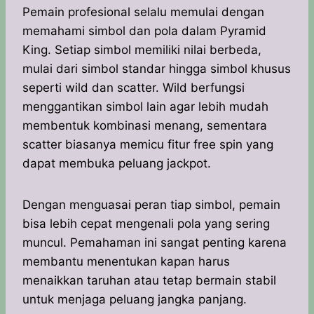
Pemain profesional selalu memulai dengan
memahami simbol dan pola dalam Pyramid
King. Setiap simbol memiliki nilai berbeda,
mulai dari simbol standar hingga simbol khusus
seperti wild dan scatter. Wild berfungsi
menggantikan simbol lain agar lebih mudah
membentuk kombinasi menang, sementara
scatter biasanya memicu fitur free spin yang
dapat membuka peluang jackpot.
Dengan menguasai peran tiap simbol, pemain
bisa lebih cepat mengenali pola yang sering
muncul. Pemahaman ini sangat penting karena
membantu menentukan kapan harus
menaikkan taruhan atau tetap bermain stabil
untuk menjaga peluang jangka panjang.