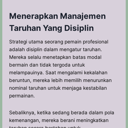
Menerapkan Manajemen
Taruhan Yang Disiplin
Strategi utama seorang pemain profesional
adalah disiplin dalam mengatur taruhan.
Mereka selalu menetapkan batas modal
bermain dan tidak tergoda untuk
melampauinya. Saat mengalami kekalahan
beruntun, mereka lebih memilih menurunkan
nominal taruhan untuk menjaga kestabilan
permainan.
Sebaliknya, ketika sedang berada dalam pola
kemenangan, mereka berani meningkatkan