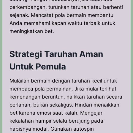
perkembangan, turunkan taruhan atau berhenti
sejenak. Mencatat pola bermain membantu
Anda memahami kapan waktu terbaik untuk
meningkatkan bet.
Strategi Taruhan Aman
Untuk Pemula
Mulailah bermain dengan taruhan kecil untuk
membaca pola permainan. Jika mulai terlihat
kemenangan beruntun, naikkan taruhan secara
perlahan, bukan sekaligus. Hindari menaikkan
bet karena emosi saat kalah. Mengejar
kekalahan hampir selalu berujung pada
habisnya modal. Gunakan autospin