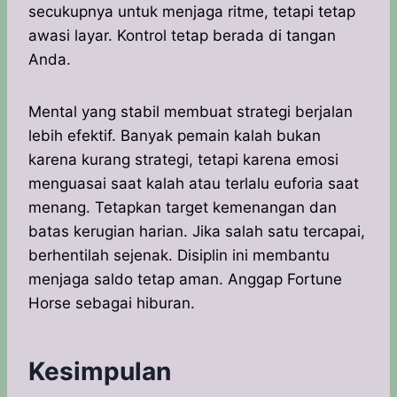
secukupnya untuk menjaga ritme, tetapi tetap
awasi layar. Kontrol tetap berada di tangan
Anda.
Mental yang stabil membuat strategi berjalan
lebih efektif. Banyak pemain kalah bukan
karena kurang strategi, tetapi karena emosi
menguasai saat kalah atau terlalu euforia saat
menang. Tetapkan target kemenangan dan
batas kerugian harian. Jika salah satu tercapai,
berhentilah sejenak. Disiplin ini membantu
menjaga saldo tetap aman. Anggap Fortune
Horse sebagai hiburan.
Kesimpulan