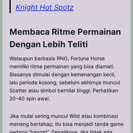
Knight Hot Spotz
Membaca Ritme Permainan
Dengan Lebih Teliti
Walaupun berbasis RNG, Fortune Horse
memiliki ritme permainan yang bisa diamati.
Biasanya dimulai dengan kemenangan kecil,
lalu periode kosong, sebelum akhirnya muncul
Scatter atau simbol bernilai tinggi. Perhatikan
20-40 spin awal.
Jika mulai sering muncul Wild atau kombinasi
menang bertahap, itu bisa menjadi tanda game
sedang “hangat”. Sebaliknya, jika tidak ada