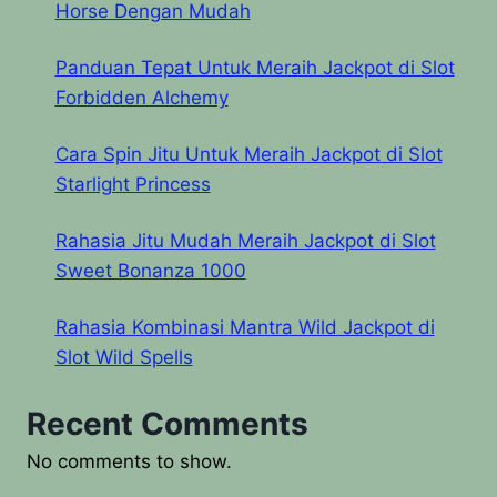
Horse Dengan Mudah
Panduan Tepat Untuk Meraih Jackpot di Slot
Forbidden Alchemy
Cara Spin Jitu Untuk Meraih Jackpot di Slot
Starlight Princess
Rahasia Jitu Mudah Meraih Jackpot di Slot
Sweet Bonanza 1000
Rahasia Kombinasi Mantra Wild Jackpot di
Slot Wild Spells
Recent Comments
No comments to show.