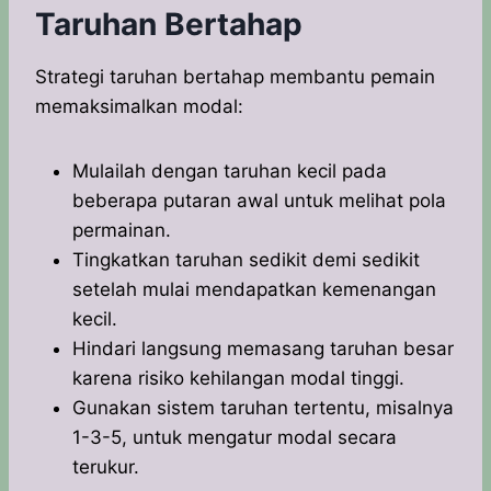
Taruhan Bertahap
Strategi taruhan bertahap membantu pemain
memaksimalkan modal:
Mulailah dengan taruhan kecil pada
beberapa putaran awal untuk melihat pola
permainan.
Tingkatkan taruhan sedikit demi sedikit
setelah mulai mendapatkan kemenangan
kecil.
Hindari langsung memasang taruhan besar
karena risiko kehilangan modal tinggi.
Gunakan sistem taruhan tertentu, misalnya
1-3-5, untuk mengatur modal secara
terukur.