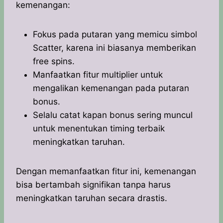
kemenangan:
Fokus pada putaran yang memicu simbol
Scatter, karena ini biasanya memberikan
free spins.
Manfaatkan fitur multiplier untuk
mengalikan kemenangan pada putaran
bonus.
Selalu catat kapan bonus sering muncul
untuk menentukan timing terbaik
meningkatkan taruhan.
Dengan memanfaatkan fitur ini, kemenangan
bisa bertambah signifikan tanpa harus
meningkatkan taruhan secara drastis.