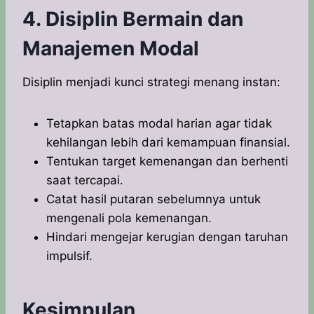
4. Disiplin Bermain dan
Manajemen Modal
Disiplin menjadi kunci strategi menang instan:
Tetapkan batas modal harian agar tidak
kehilangan lebih dari kemampuan finansial.
Tentukan target kemenangan dan berhenti
saat tercapai.
Catat hasil putaran sebelumnya untuk
mengenali pola kemenangan.
Hindari mengejar kerugian dengan taruhan
impulsif.
Kesimpulan