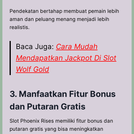
Pendekatan bertahap membuat pemain lebih
aman dan peluang menang menjadi lebih
realistis.
Baca Juga:
Cara Mudah
Mendapatkan Jackpot Di Slot
Wolf Gold
3. Manfaatkan Fitur Bonus
dan Putaran Gratis
Slot Phoenix Rises memiliki fitur bonus dan
putaran gratis yang bisa meningkatkan