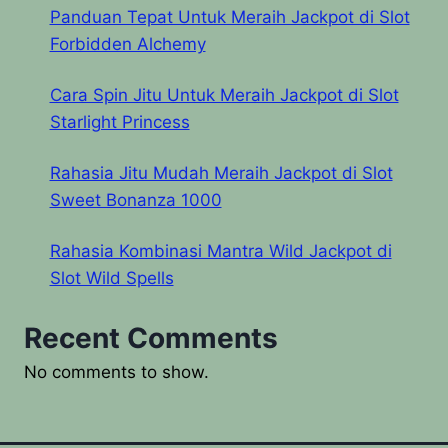
Panduan Tepat Untuk Meraih Jackpot di Slot
Forbidden Alchemy
Cara Spin Jitu Untuk Meraih Jackpot di Slot
Starlight Princess
Rahasia Jitu Mudah Meraih Jackpot di Slot
Sweet Bonanza 1000
Rahasia Kombinasi Mantra Wild Jackpot di
Slot Wild Spells
Recent Comments
No comments to show.