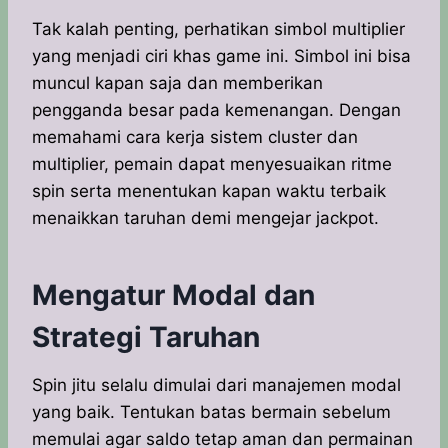
Tak kalah penting, perhatikan simbol multiplier
yang menjadi ciri khas game ini. Simbol ini bisa
muncul kapan saja dan memberikan
pengganda besar pada kemenangan. Dengan
memahami cara kerja sistem cluster dan
multiplier, pemain dapat menyesuaikan ritme
spin serta menentukan kapan waktu terbaik
menaikkan taruhan demi mengejar jackpot.
Mengatur Modal dan
Strategi Taruhan
Spin jitu selalu dimulai dari manajemen modal
yang baik. Tentukan batas bermain sebelum
memulai agar saldo tetap aman dan permainan