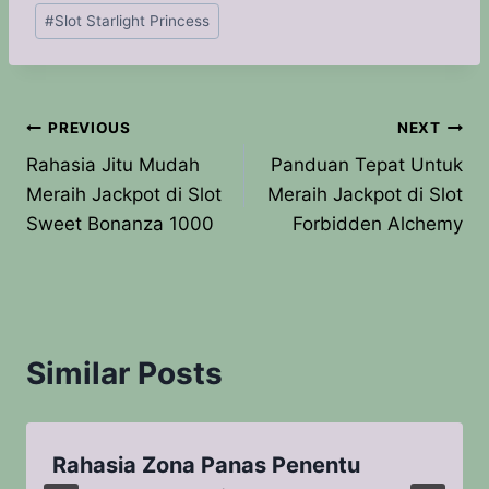
#
Slot Starlight Princess
Post
PREVIOUS
NEXT
Rahasia Jitu Mudah
Panduan Tepat Untuk
navigation
Meraih Jackpot di Slot
Meraih Jackpot di Slot
Sweet Bonanza 1000
Forbidden Alchemy
Similar Posts
Rahasia Zona Panas Penentu