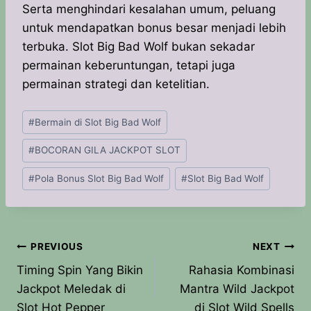
Serta menghindari kesalahan umum, peluang
untuk mendapatkan bonus besar menjadi lebih
terbuka. Slot Big Bad Wolf bukan sekadar
permainan keberuntungan, tetapi juga
permainan strategi dan ketelitian.
Post
#
Bermain di Slot Big Bad Wolf
Tags:
#
BOCORAN GILA JACKPOT SLOT
#
Pola Bonus Slot Big Bad Wolf
#
Slot Big Bad Wolf
Post
PREVIOUS
NEXT
Timing Spin Yang Bikin
Rahasia Kombinasi
navigation
Jackpot Meledak di
Mantra Wild Jackpot
Slot Hot Pepper
di Slot Wild Spells