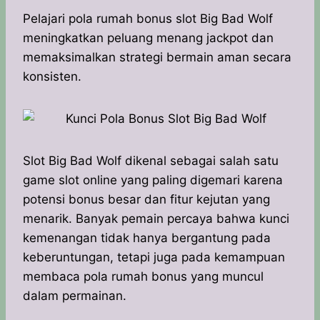
h
a
e
e
k
i
h
a
c
s
l
y
n
a
Pelajari pola rumah bonus slot Big Bad Wolf
t
e
s
e
p
e
r
meningkatkan peluang menang jackpot dan
s
b
e
g
e
e
memaksimalkan strategi bermain aman secara
A
o
n
r
konsisten.
p
o
g
a
p
k
e
m
r
Slot Big Bad Wolf dikenal sebagai salah satu
game slot online yang paling digemari karena
potensi bonus besar dan fitur kejutan yang
menarik. Banyak pemain percaya bahwa kunci
kemenangan tidak hanya bergantung pada
keberuntungan, tetapi juga pada kemampuan
membaca pola rumah bonus yang muncul
dalam permainan.