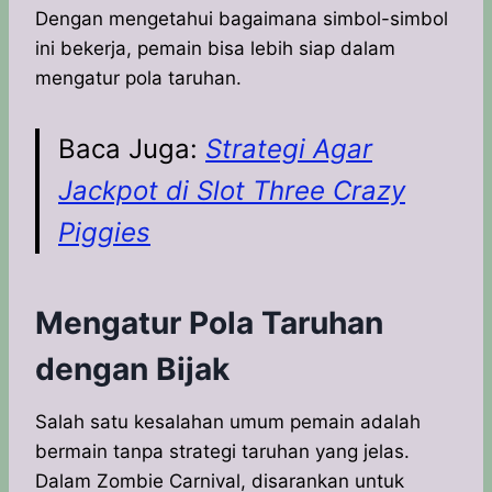
Dengan mengetahui bagaimana simbol-simbol
ini bekerja, pemain bisa lebih siap dalam
mengatur pola taruhan.
Baca Juga:
Strategi Agar
Jackpot di Slot Three Crazy
Piggies
Mengatur Pola Taruhan
dengan Bijak
Salah satu kesalahan umum pemain adalah
bermain tanpa strategi taruhan yang jelas.
Dalam Zombie Carnival, disarankan untuk