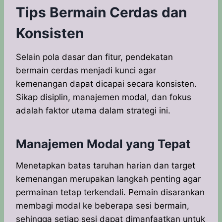
Tips Bermain Cerdas dan
Konsisten
Selain pola dasar dan fitur, pendekatan
bermain cerdas menjadi kunci agar
kemenangan dapat dicapai secara konsisten.
Sikap disiplin, manajemen modal, dan fokus
adalah faktor utama dalam strategi ini.
Manajemen Modal yang Tepat
Menetapkan batas taruhan harian dan target
kemenangan merupakan langkah penting agar
permainan tetap terkendali. Pemain disarankan
membagi modal ke beberapa sesi bermain,
sehingga setiap sesi dapat dimanfaatkan untuk