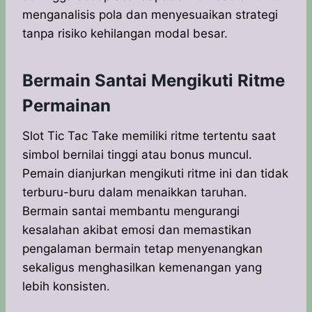
menganalisis pola dan menyesuaikan strategi
tanpa risiko kehilangan modal besar.
Bermain Santai Mengikuti Ritme
Permainan
Slot Tic Tac Take memiliki ritme tertentu saat
simbol bernilai tinggi atau bonus muncul.
Pemain dianjurkan mengikuti ritme ini dan tidak
terburu-buru dalam menaikkan taruhan.
Bermain santai membantu mengurangi
kesalahan akibat emosi dan memastikan
pengalaman bermain tetap menyenangkan
sekaligus menghasilkan kemenangan yang
lebih konsisten.