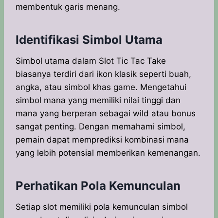
membentuk garis menang.
Identifikasi Simbol Utama
Simbol utama dalam Slot Tic Tac Take
biasanya terdiri dari ikon klasik seperti buah,
angka, atau simbol khas game. Mengetahui
simbol mana yang memiliki nilai tinggi dan
mana yang berperan sebagai wild atau bonus
sangat penting. Dengan memahami simbol,
pemain dapat memprediksi kombinasi mana
yang lebih potensial memberikan kemenangan.
Perhatikan Pola Kemunculan
Setiap slot memiliki pola kemunculan simbol