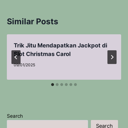
Similar Posts
Trik Jitu Mendapatkan Jackpot di
Slot Christmas Carol
09/01/2025
Search
Search