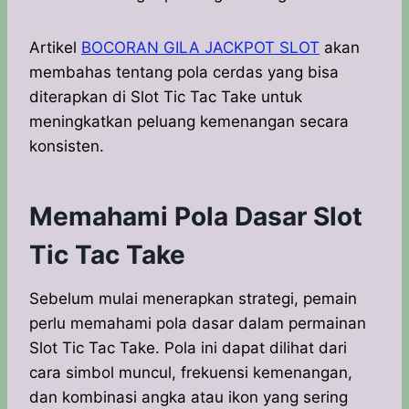
Artikel
BOCORAN GILA JACKPOT SLOT
akan
membahas tentang pola cerdas yang bisa
diterapkan di Slot Tic Tac Take untuk
meningkatkan peluang kemenangan secara
konsisten.
Memahami Pola Dasar Slot
Tic Tac Take
Sebelum mulai menerapkan strategi, pemain
perlu memahami pola dasar dalam permainan
Slot Tic Tac Take. Pola ini dapat dilihat dari
cara simbol muncul, frekuensi kemenangan,
dan kombinasi angka atau ikon yang sering