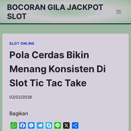
Skip
BOCORAN GILA JACKPOT
to
SLOT
content
SLOT ONLINE
Pola Cerdas Bikin
Menang Konsisten Di
Slot Tic Tac Take
02/02/2026
Bagikan
W
F
M
T
S
L
X
S