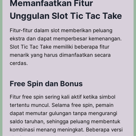
Memanfaatkan Fitur
Unggulan Slot Tic Tac Take
Fitur-fitur dalam slot memberikan peluang
ekstra dan dapat memperbesar kemenangan.
Slot Tic Tac Take memiliki beberapa fitur
menarik yang harus dimanfaatkan secara
cerdas.
Free Spin dan Bonus
Fitur free spin sering kali aktif ketika simbol
tertentu muncul. Selama free spin, pemain
dapat memutar gulungan tanpa mengurangi
saldo taruhan, sehingga peluang membentuk
kombinasi menang meningkat. Beberapa versi