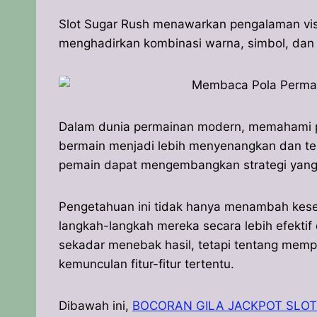
h
a
e
e
k
i
h
a
c
s
l
y
n
a
Slot Sugar Rush menawarkan pengalaman visu
t
e
s
e
p
e
r
menghadirkan kombinasi warna, simbol, dan 
s
b
e
g
e
e
A
o
n
r
p
o
g
a
p
k
e
m
r
Dalam dunia permainan modern, memahami p
bermain menjadi lebih menyenangkan dan te
pemain dapat mengembangkan strategi yang l
Pengetahuan ini tidak hanya menambah kese
langkah-langkah mereka secara lebih efekti
sekadar menebak hasil, tetapi tentang mempe
kemunculan fitur-fitur tertentu.
Dibawah ini,
BOCORAN GILA JACKPOT SLOT