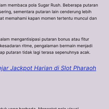
alam membaca pola Sugar Rush. Beberapa putaran
sering, sementara putaran lain cenderung lebih
apat memahami kapan momen tertentu muncul dan
alam mengantisipasi putaran bonus atau fitur
 kesadaran ritme, pengalaman bermain menjadi
ap putaran tidak lagi terasa sepenuhnya acak.
jar Jackpot Harian di Slot Pharaoh