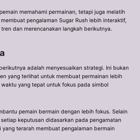
 pemain memahami permainan, tetapi juga melatih
i membuat pengalaman Sugar Rush lebih interaktif,
i tren dan merencanakan langkah berikutnya.
la
erikutnya adalah menyesuaikan strategi. Ini bukan
ren yang terlihat untuk membuat permainan lebih
 waktu yang tepat untuk fokus pada simbol
bantu pemain bermain dengan lebih fokus. Selain
na setiap keputusan didasarkan pada pengamatan
egi yang terarah membuat pengalaman bermain