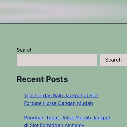
Search
Search
Recent Posts
Tips Cerdas Raih Jackpot di Slot
Fortune Horse Dengan Mudah
Panduan Tepat Untuk Meraih Jackpot
di Slot Forbidden Alchemy