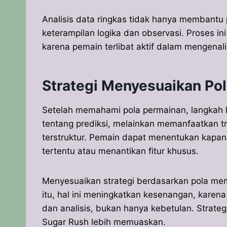
Analisis data ringkas tidak hanya membantu
keterampilan logika dan observasi. Proses in
karena pemain terlibat aktif dalam mengenal
Strategi Menyesuaikan Po
Setelah memahami pola permainan, langkah b
tentang prediksi, melainkan memanfaatkan t
terstruktur. Pemain dapat menentukan kapan
tertentu atau menantikan fitur khusus.
Menyesuaikan strategi berdasarkan pola mem
itu, hal ini meningkatkan kesenangan, kare
dan analisis, bukan hanya kebetulan. Strat
Sugar Rush lebih memuaskan.