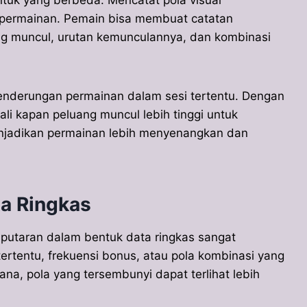
ntuk yang berbeda. Mencatat pola visual
 permainan. Pemain bisa membuat catatan
g muncul, urutan kemunculannya, dan kombinasi
cenderungan permainan dalam sesi tertentu. Dengan
li kapan peluang muncul lebih tinggi untuk
njadikan permainan lebih menyenangkan dan
a Ringkas
 putaran dalam bentuk data ringkas sangat
tertentu, frekuensi bonus, atau pola kombinasi yang
ana, pola yang tersembunyi dapat terlihat lebih