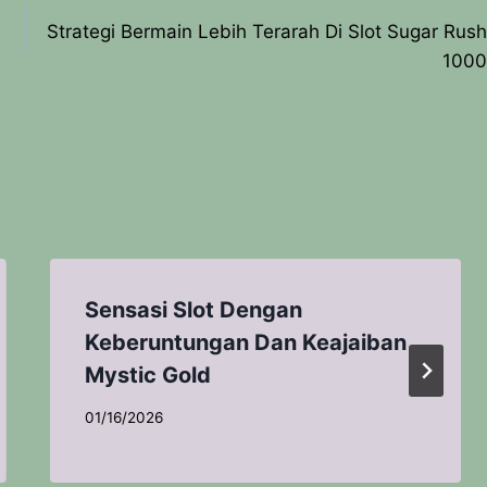
Strategi Bermain Lebih Terarah Di Slot Sugar Rush
1000
Sensasi Slot Dengan
Keberuntungan Dan Keajaiban
Mystic Gold
01/16/2026