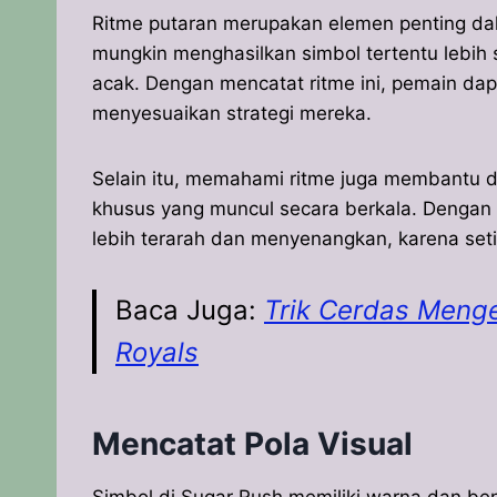
Ritme putaran merupakan elemen penting d
mungkin menghasilkan simbol tertentu lebih 
acak. Dengan mencatat ritme ini, pemain d
menyesuaikan strategi mereka.
Selain itu, memahami ritme juga membantu d
khusus yang muncul secara berkala. Dengan
lebih terarah dan menyenangkan, karena seti
Baca Juga:
Trik Cerdas Menge
Royals
Mencatat Pola Visual