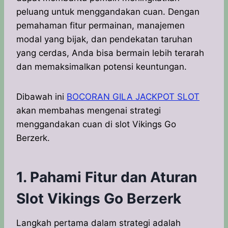
peluang untuk menggandakan cuan. Dengan
pemahaman fitur permainan, manajemen
modal yang bijak, dan pendekatan taruhan
yang cerdas, Anda bisa bermain lebih terarah
dan memaksimalkan potensi keuntungan.
Dibawah ini
BOCORAN GILA JACKPOT SLOT
akan membahas mengenai strategi
menggandakan cuan di slot Vikings Go
Berzerk.
1. Pahami Fitur dan Aturan
Slot Vikings Go Berzerk
Langkah pertama dalam strategi adalah