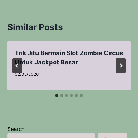
Similar Posts
Trik Jitu Bermain Slot Zombie Circus
Untuk Jackpot Besar
02/02/2026
Search