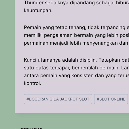
Thunder sebaiknya dipandang sebagai hibur
keuntungan.
Pemain yang tetap tenang, tidak terpancing 
memiliki pengalaman bermain yang lebih positi
permainan menjadi lebih menyenangkan dan 
Kunci utamanya adalah disiplin. Tetapkan ba
satu batas tercapai, berhentilah bermain. L
antara pemain yang konsisten dan yang teru
kontrol.
Post
#
BOCORAN GILA JACKPOT SLOT
#
SLOT ONLINE
Tags: