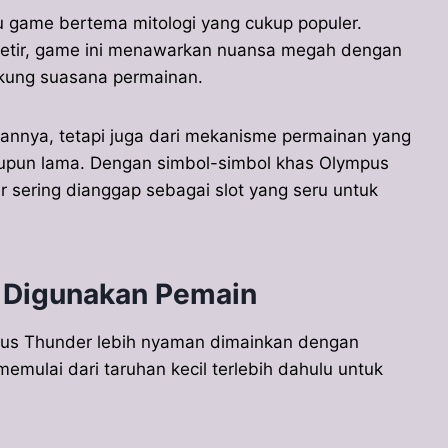
u game bertema mitologi yang cukup populer.
etir, game ini menawarkan nuansa megah dengan
ukung suasana permainan.
lannya, tetapi juga dari mekanisme permainan yang
aupun lama. Dengan simbol-simbol khas Olympus
r sering dianggap sebagai slot yang seru untuk
 Digunakan Pemain
us Thunder lebih nyaman dimainkan dengan
mulai dari taruhan kecil terlebih dahulu untuk