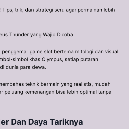
ips, trik, dan strategi seru agar permainan lebih
ra penggemar game slot bertema mitologi dan visual
mbol-simbol khas Olympus, setiap putaran
di dunia para dewa.
embahas teknik bermain yang realistis, mudah
ar peluang kemenangan bisa lebih optimal tanpa
.
er Dan Daya Tariknya