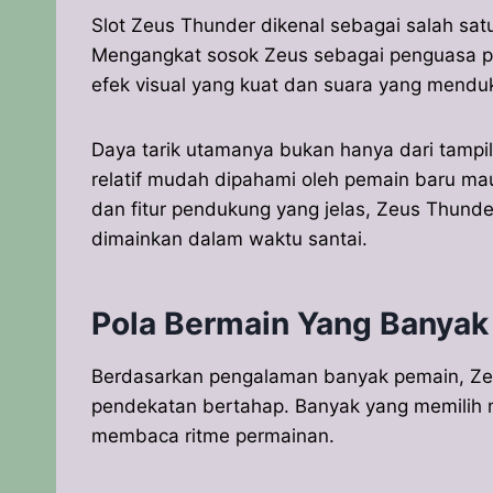
Slot Zeus Thunder dikenal sebagai salah sat
Mengangkat sosok Zeus sebagai penguasa p
efek visual yang kuat dan suara yang mend
Daya tarik utamanya bukan hanya dari tampi
relatif mudah dipahami oleh pemain baru m
dan fitur pendukung yang jelas, Zeus Thunde
dimainkan dalam waktu santai.
Pola Bermain Yang Banyak
Berdasarkan pengalaman banyak pemain, Ze
pendekatan bertahap. Banyak yang memilih me
membaca ritme permainan.