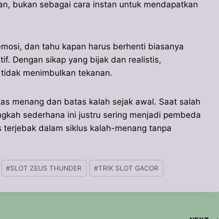
an, bukan sebagai cara instan untuk mendapatkan
emosi, dan tahu kapan harus berhenti biasanya
f. Dengan sikap yang bijak dan realistis,
tidak menimbulkan tekanan.
tas menang dan batas kalah sejak awal. Saat salah
angkah sederhana ini justru sering menjadi pembeda
s terjebak dalam siklus kalah-menang tanpa
#
SLOT ZEUS THUNDER
#
TRIK SLOT GACOR