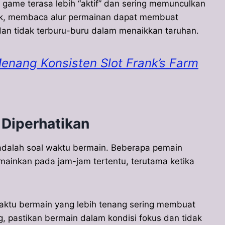
ame terasa lebih “aktif” dan sering memunculkan
cak, membaca alur permainan dapat membuat
dan tidak terburu-buru dalam menaikkan taruhan.
Menang Konsisten Slot Frank’s Farm
 Diperhatikan
 adalah soal waktu bermain. Beberapa pemain
mainkan pada jam-jam tertentu, terutama ketika
waktu bermain yang lebih tenang sering membuat
ng, pastikan bermain dalam kondisi fokus dan tidak