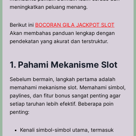
meningkatkan peluang menang.
Berikut ini
BOCORAN GILA JACKPOT SLOT
Akan membahas panduan lengkap dengan
pendekatan yang akurat dan terstruktur.
1. Pahami Mekanisme Slot
Sebelum bermain, langkah pertama adalah
memahami mekanisme slot. Memahami simbol,
paylines, dan fitur bonus sangat penting agar
setiap taruhan lebih efektif. Beberapa poin
penting:
Kenali simbol-simbol utama, termasuk