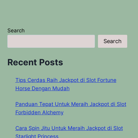
Search
Search
Recent Posts
Tips Cerdas Raih Jackpot di Slot Fortune
Horse Dengan Mudah
Panduan Tepat Untuk Meraih Jackpot di Slot
Forbidden Alchemy
Cara Spin Jitu Untuk Meraih Jackpot di Slot
Starlight Princess