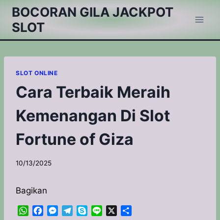
Skip
BOCORAN GILA JACKPOT
to
SLOT
content
SLOT ONLINE
Cara Terbaik Meraih
Kemenangan Di Slot
Fortune of Giza
10/13/2025
Bagikan
W
F
M
T
S
L
X
S