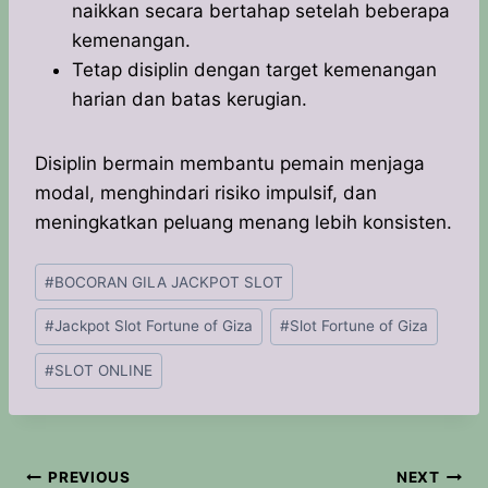
naikkan secara bertahap setelah beberapa
kemenangan.
Tetap disiplin dengan target kemenangan
harian dan batas kerugian.
Disiplin bermain membantu pemain menjaga
modal, menghindari risiko impulsif, dan
meningkatkan peluang menang lebih konsisten.
Post
#
BOCORAN GILA JACKPOT SLOT
Tags:
#
Jackpot Slot Fortune of Giza
#
Slot Fortune of Giza
#
SLOT ONLINE
Post
PREVIOUS
NEXT