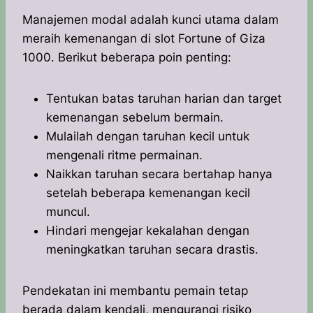
Manajemen modal adalah kunci utama dalam
meraih kemenangan di slot Fortune of Giza
1000. Berikut beberapa poin penting:
Tentukan batas taruhan harian dan target
kemenangan sebelum bermain.
Mulailah dengan taruhan kecil untuk
mengenali ritme permainan.
Naikkan taruhan secara bertahap hanya
setelah beberapa kemenangan kecil
muncul.
Hindari mengejar kekalahan dengan
meningkatkan taruhan secara drastis.
Pendekatan ini membantu pemain tetap
berada dalam kendali, mengurangi risiko