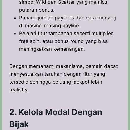
simbol Wild dan Scatter yang memicu
putaran bonus.
Pahami jumlah paylines dan cara menang
di masing-masing payline.
Pelajari fitur tambahan seperti multiplier,
free spin, atau bonus round yang bisa
meningkatkan kemenangan.
Dengan memahami mekanisme, pemain dapat
menyesuaikan taruhan dengan fitur yang
tersedia sehingga peluang jackpot lebih
realistis.
2. Kelola Modal Dengan
Bijak