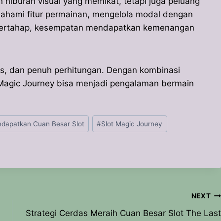
hiburan visual yang memikat, tetapi juga peluang
ahami fitur permainan, mengelola modal dengan
an bertahap, kesempatan mendapatkan kemenangan
s, dan penuh perhitungan. Dengan kombinasi
 Magic Journey bisa menjadi pengalaman bermain
dapatkan Cuan Besar Slot
#
Slot Magic Journey
NEXT
Strategi Cerdas Meraih Cuan Besar Slot The Last