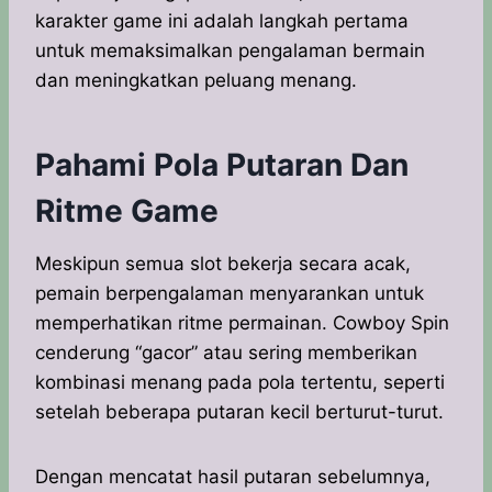
karakter game ini adalah langkah pertama
untuk memaksimalkan pengalaman bermain
dan meningkatkan peluang menang.
Pahami Pola Putaran Dan
Ritme Game
Meskipun semua slot bekerja secara acak,
pemain berpengalaman menyarankan untuk
memperhatikan ritme permainan. Cowboy Spin
cenderung “gacor” atau sering memberikan
kombinasi menang pada pola tertentu, seperti
setelah beberapa putaran kecil berturut-turut.
Dengan mencatat hasil putaran sebelumnya,