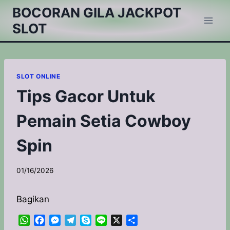
Skip
BOCORAN GILA JACKPOT
to
SLOT
content
SLOT ONLINE
Tips Gacor Untuk
Pemain Setia Cowboy
Spin
01/16/2026
Bagikan
W
F
M
T
S
L
X
S