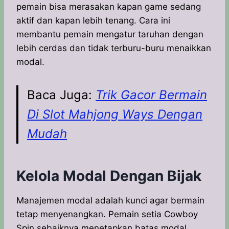
pemain bisa merasakan kapan game sedang
aktif dan kapan lebih tenang. Cara ini
membantu pemain mengatur taruhan dengan
lebih cerdas dan tidak terburu-buru menaikkan
modal.
Baca Juga:
Trik Gacor Bermain
Di Slot Mahjong Ways Dengan
Mudah
Kelola Modal Dengan Bijak
Manajemen modal adalah kunci agar bermain
tetap menyenangkan. Pemain setia Cowboy
Spin sebaiknya menetapkan batas modal