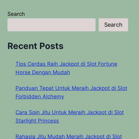
Search
Search
Recent Posts
Tips Cerdas Raih Jackpot di Slot Fortune
Horse Dengan Mudah
Panduan Tepat Untuk Meraih Jackpot di Slot
Forbidden Alchemy
Cara Spin Jitu Untuk Meraih Jackpot di Slot
Starlight Princess
Rahasia Jitu Mudah Meraih Jackpot di Slot