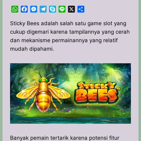
W
F
M
T
S
L
X
S
h
a
e
e
k
i
h
a
c
s
l
y
n
a
Sticky Bees adalah salah satu game slot yang
t
e
s
e
p
e
r
cukup digemari karena tampilannya yang cerah
s
b
e
g
e
e
dan mekanisme permainannya yang relatif
A
o
n
r
mudah dipahami.
p
o
g
a
p
k
e
m
r
Banyak pemain tertarik karena potensi fitur