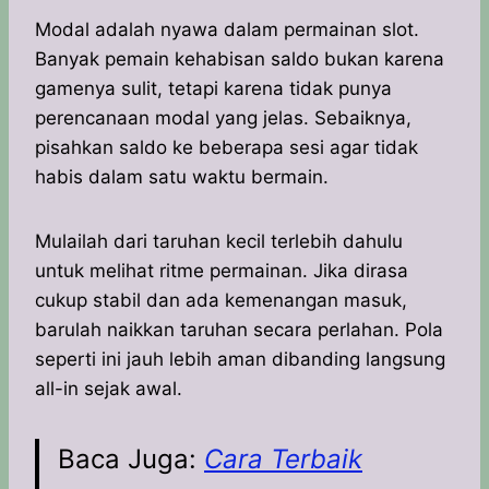
Modal adalah nyawa dalam permainan slot.
Banyak pemain kehabisan saldo bukan karena
gamenya sulit, tetapi karena tidak punya
perencanaan modal yang jelas. Sebaiknya,
pisahkan saldo ke beberapa sesi agar tidak
habis dalam satu waktu bermain.
Mulailah dari taruhan kecil terlebih dahulu
untuk melihat ritme permainan. Jika dirasa
cukup stabil dan ada kemenangan masuk,
barulah naikkan taruhan secara perlahan. Pola
seperti ini jauh lebih aman dibanding langsung
all-in sejak awal.
Baca Juga:
Cara Terbaik