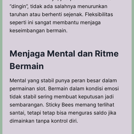
“dingin”, tidak ada salahnya menurunkan
taruhan atau berhenti sejenak. Fleksibilitas
seperti ini sangat membantu menjaga
keseimbangan bermain.
Menjaga Mental dan Ritme
Bermain
Mental yang stabil punya peran besar dalam
permainan slot. Bermain dalam kondisi emosi
tidak stabil sering membuat keputusan jadi
sembarangan. Sticky Bees memang terlihat
santai, tetapi tetap bisa menguras saldo jika
dimainkan tanpa kontrol diri.