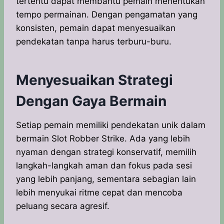
tertentu dapat membantu pemain menentukan
tempo permainan. Dengan pengamatan yang
konsisten, pemain dapat menyesuaikan
pendekatan tanpa harus terburu-buru.
Menyesuaikan Strategi
Dengan Gaya Bermain
Setiap pemain memiliki pendekatan unik dalam
bermain Slot Robber Strike. Ada yang lebih
nyaman dengan strategi konservatif, memilih
langkah-langkah aman dan fokus pada sesi
yang lebih panjang, sementara sebagian lain
lebih menyukai ritme cepat dan mencoba
peluang secara agresif.