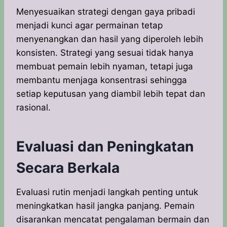
Menyesuaikan strategi dengan gaya pribadi
menjadi kunci agar permainan tetap
menyenangkan dan hasil yang diperoleh lebih
konsisten. Strategi yang sesuai tidak hanya
membuat pemain lebih nyaman, tetapi juga
membantu menjaga konsentrasi sehingga
setiap keputusan yang diambil lebih tepat dan
rasional.
Evaluasi dan Peningkatan
Secara Berkala
Evaluasi rutin menjadi langkah penting untuk
meningkatkan hasil jangka panjang. Pemain
disarankan mencatat pengalaman bermain dan