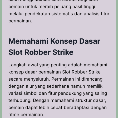
pemain untuk meraih peluang hasil tinggi
melalui pendekatan sistematis dan analisis fitur
permainan.
Memahami Konsep Dasar
Slot Robber Strike
Langkah awal yang penting adalah memahami
konsep dasar permainan Slot Robber Strike
secara menyeluruh. Permainan ini dirancang
dengan alur yang sederhana namun memiliki
variasi simbol dan fitur pendukung yang saling
terhubung. Dengan memahami struktur dasar,
pemain dapat lebih cepat beradaptasi dengan
ritme permainan.