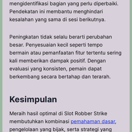
mengidentifikasi bagian yang perlu diperbaiki.
Pendekatan ini membantu menghindari
kesalahan yang sama di sesi berikutnya.
Peningkatan tidak selalu berarti perubahan
besar. Penyesuaian kecil seperti tempo
bermain atau pemanfaatan fitur tertentu sering
kali memberikan dampak positif. Dengan
evaluasi yang konsisten, pemain dapat
berkembang secara bertahap dan terarah.
Kesimpulan
Meraih hasil optimal di Slot Robber Strike
membutuhkan kombinasi
pemahaman dasar
,
pengelolaan yang bijak, serta strategi yang