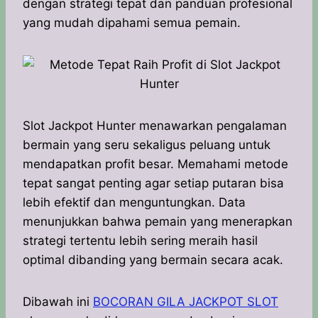
dengan strategi tepat dan panduan profesional
s
b
e
g
e
e
yang mudah dipahami semua pemain.
A
o
n
r
p
o
g
a
p
k
e
m
r
Slot Jackpot Hunter menawarkan pengalaman
bermain yang seru sekaligus peluang untuk
mendapatkan profit besar. Memahami metode
tepat sangat penting agar setiap putaran bisa
lebih efektif dan menguntungkan. Data
menunjukkan bahwa pemain yang menerapkan
strategi tertentu lebih sering meraih hasil
optimal dibanding yang bermain secara acak.
Dibawah ini
BOCORAN GILA JACKPOT SLOT