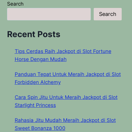
Search
Search
Recent Posts
Tips Cerdas Raih Jackpot di Slot Fortune
Horse Dengan Mudah
Panduan Tepat Untuk Meraih Jackpot di Slot
Forbidden Alchemy
Cara Spin Jitu Untuk Meraih Jackpot di Slot
Starlight Princess
Rahasia Jitu Mudah Meraih Jackpot di Slot
Sweet Bonanza 1000