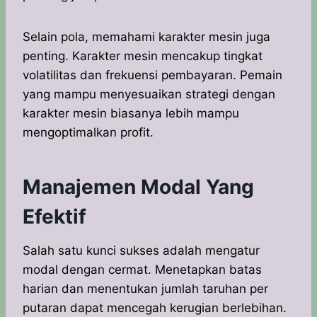
Selain pola, memahami karakter mesin juga
penting. Karakter mesin mencakup tingkat
volatilitas dan frekuensi pembayaran. Pemain
yang mampu menyesuaikan strategi dengan
karakter mesin biasanya lebih mampu
mengoptimalkan profit.
Manajemen Modal Yang
Efektif
Salah satu kunci sukses adalah mengatur
modal dengan cermat. Menetapkan batas
harian dan menentukan jumlah taruhan per
putaran dapat mencegah kerugian berlebihan.