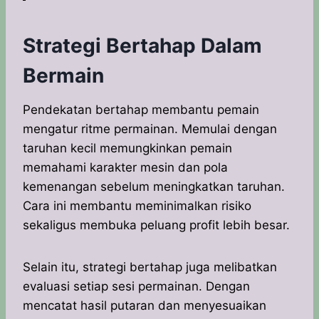
Strategi Bertahap Dalam
Bermain
Pendekatan bertahap membantu pemain
mengatur ritme permainan. Memulai dengan
taruhan kecil memungkinkan pemain
memahami karakter mesin dan pola
kemenangan sebelum meningkatkan taruhan.
Cara ini membantu meminimalkan risiko
sekaligus membuka peluang profit lebih besar.
Selain itu, strategi bertahap juga melibatkan
evaluasi setiap sesi permainan. Dengan
mencatat hasil putaran dan menyesuaikan