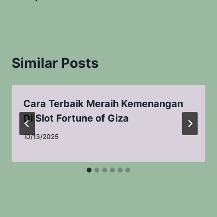
Similar Posts
Cara Terbaik Meraih Kemenangan
Di Slot Fortune of Giza
10/13/2025