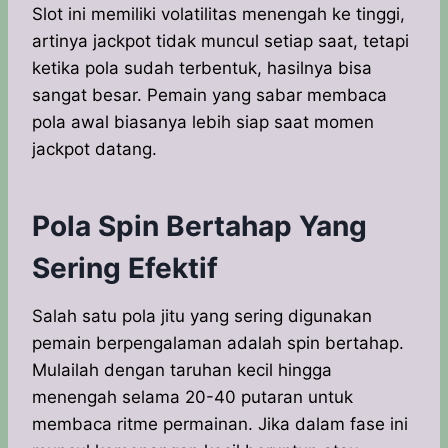
Slot ini memiliki volatilitas menengah ke tinggi,
artinya jackpot tidak muncul setiap saat, tetapi
ketika pola sudah terbentuk, hasilnya bisa
sangat besar. Pemain yang sabar membaca
pola awal biasanya lebih siap saat momen
jackpot datang.
Pola Spin Bertahap Yang
Sering Efektif
Salah satu pola jitu yang sering digunakan
pemain berpengalaman adalah spin bertahap.
Mulailah dengan taruhan kecil hingga
menengah selama 20-40 putaran untuk
membaca ritme permainan. Jika dalam fase ini