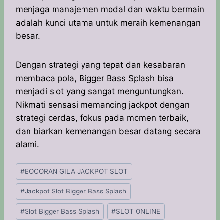
menjaga manajemen modal dan waktu bermain
adalah kunci utama untuk meraih kemenangan
besar.
Dengan strategi yang tepat dan kesabaran
membaca pola, Bigger Bass Splash bisa
menjadi slot yang sangat menguntungkan.
Nikmati sensasi memancing jackpot dengan
strategi cerdas, fokus pada momen terbaik,
dan biarkan kemenangan besar datang secara
alami.
Post
#
BOCORAN GILA JACKPOT SLOT
Tags:
#
Jackpot Slot Bigger Bass Splash
#
Slot Bigger Bass Splash
#
SLOT ONLINE