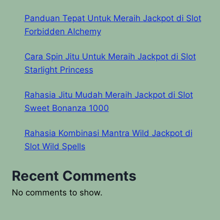
Panduan Tepat Untuk Meraih Jackpot di Slot
Forbidden Alchemy
Cara Spin Jitu Untuk Meraih Jackpot di Slot
Starlight Princess
Rahasia Jitu Mudah Meraih Jackpot di Slot
Sweet Bonanza 1000
Rahasia Kombinasi Mantra Wild Jackpot di
Slot Wild Spells
Recent Comments
No comments to show.