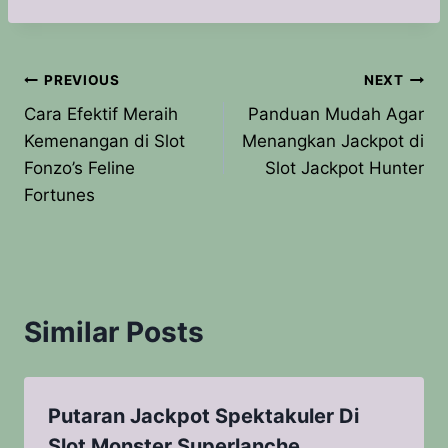
Post
PREVIOUS
NEXT
Cara Efektif Meraih
Panduan Mudah Agar
navigation
Kemenangan di Slot
Menangkan Jackpot di
Fonzo’s Feline
Slot Jackpot Hunter
Fortunes
Similar Posts
Putaran Jackpot Spektakuler Di
Slot Monster Superlanche