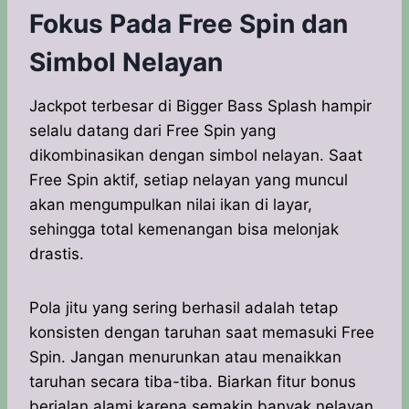
Fokus Pada Free Spin dan
Simbol Nelayan
Jackpot terbesar di Bigger Bass Splash hampir
selalu datang dari Free Spin yang
dikombinasikan dengan simbol nelayan. Saat
Free Spin aktif, setiap nelayan yang muncul
akan mengumpulkan nilai ikan di layar,
sehingga total kemenangan bisa melonjak
drastis.
Pola jitu yang sering berhasil adalah tetap
konsisten dengan taruhan saat memasuki Free
Spin. Jangan menurunkan atau menaikkan
taruhan secara tiba-tiba. Biarkan fitur bonus
berjalan alami karena semakin banyak nelayan