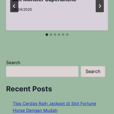
08/24/2025
Search
Search
Recent Posts
Tips Cerdas Raih Jackpot di Slot Fortune
Horse Dengan Mudah