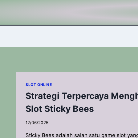
Skip
to
content
SLOT ONLINE
Strategi Terpercaya Meng
Slot Sticky Bees
12/06/2025
Sticky Bees adalah salah satu game slot yan