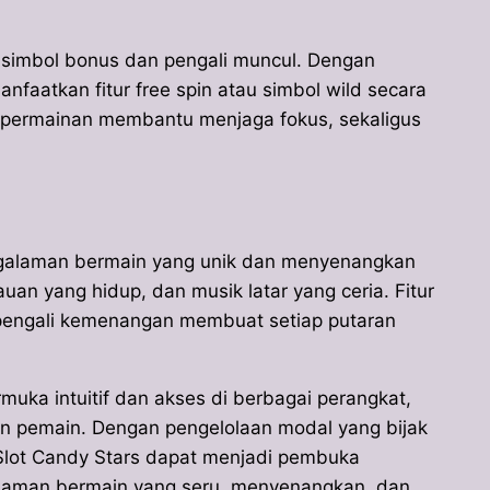
at simbol bonus dan pengali muncul. Dengan
aatkan fitur free spin atau simbol wild secara
r permainan membantu menjaga fokus, sekaligus
galaman bermain yang unik dan menyenangkan
uan yang hidup, dan musik latar yang ceria. Fitur
n pengali kemenangan membuat setiap putaran
uka intuitif dan akses di berbagai perangkat,
an pemain. Dengan pengelolaan modal yang bijak
 Slot Candy Stars dapat menjadi pembuka
laman bermain yang seru, menyenangkan, dan