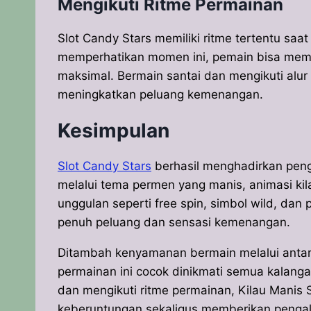
Mengikuti Ritme Permainan
Slot Candy Stars memiliki ritme tertentu sa
memperhatikan momen ini, pemain bisa memanf
maksimal. Bermain santai dan mengikuti alu
meningkatkan peluang kemenangan.
Kesimpulan
Slot Candy Stars
berhasil menghadirkan pen
melalui tema permen yang manis, animasi kila
unggulan seperti free spin, simbol wild, da
penuh peluang dan sensasi kemenangan.
Ditambah kenyamanan bermain melalui antarm
permainan ini cocok dinikmati semua kalang
dan mengikuti ritme permainan, Kilau Manis
keberuntungan sekaligus memberikan penga