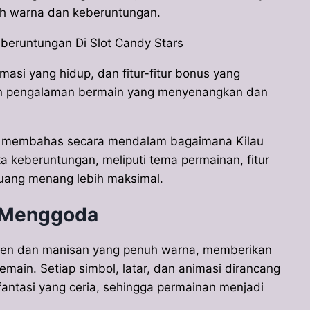
h warna dan keberuntungan.
asi yang hidup, dan fitur-fitur bonus yang
an pengalaman bermain yang menyenangkan dan
 membahas secara mendalam bagaimana Kilau
 keberuntungan, meliputi tema permainan, fitur
eluang menang lebih maksimal.
 Menggoda
rmen dan manisan yang penuh warna, memberikan
ain. Setiap simbol, latar, dan animasi dirancang
antasi yang ceria, sehingga permainan menjadi