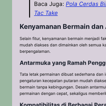
Baca Juga:
Pola Cerdas Bi
Tac Take
Kenyamanan Bermain dan A
Selain fitur, kenyamanan bermain menjadi fak
mudah diakses dan dimainkan oleh semua k
berpengalaman.
Antarmuka yang Ramah Pengg
Tata letak permainan dibuat sederhana dan int
pengaturan kecepatan putaran mudah diakses
bermain tanpa kebingungan. Desain antarm
permainan dengan cepat, sekaligus member
Kompatibilitas di Berbagai Per