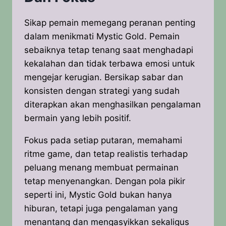
Sikap pemain memegang peranan penting
dalam menikmati Mystic Gold. Pemain
sebaiknya tetap tenang saat menghadapi
kekalahan dan tidak terbawa emosi untuk
mengejar kerugian. Bersikap sabar dan
konsisten dengan strategi yang sudah
diterapkan akan menghasilkan pengalaman
bermain yang lebih positif.
Fokus pada setiap putaran, memahami
ritme game, dan tetap realistis terhadap
peluang menang membuat permainan
tetap menyenangkan. Dengan pola pikir
seperti ini, Mystic Gold bukan hanya
hiburan, tetapi juga pengalaman yang
menantang dan mengasyikkan sekaligus