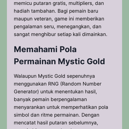
memicu putaran gratis, multipliers, dan
hadiah tambahan. Bagi pemain baru
maupun veteran, game ini memberikan
pengalaman seru, menegangkan, dan
sangat menghibur setiap kali dimainkan.
Memahami Pola
Permainan Mystic Gold
Walaupun Mystic Gold sepenuhnya
menggunakan RNG (Random Number
Generator) untuk menentukan hasil,
banyak pemain berpengalaman
menyarankan untuk memperhatikan pola
simbol dan ritme permainan. Dengan
mencatat hasil putaran sebelumnya,