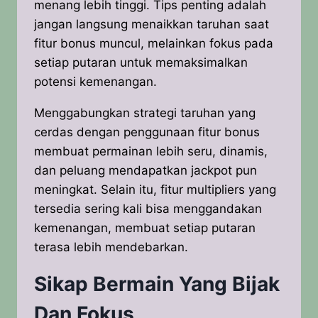
menang lebih tinggi. Tips penting adalah
jangan langsung menaikkan taruhan saat
fitur bonus muncul, melainkan fokus pada
setiap putaran untuk memaksimalkan
potensi kemenangan.
Menggabungkan strategi taruhan yang
cerdas dengan penggunaan fitur bonus
membuat permainan lebih seru, dinamis,
dan peluang mendapatkan jackpot pun
meningkat. Selain itu, fitur multipliers yang
tersedia sering kali bisa menggandakan
kemenangan, membuat setiap putaran
terasa lebih mendebarkan.
Sikap Bermain Yang Bijak
Dan Fokus