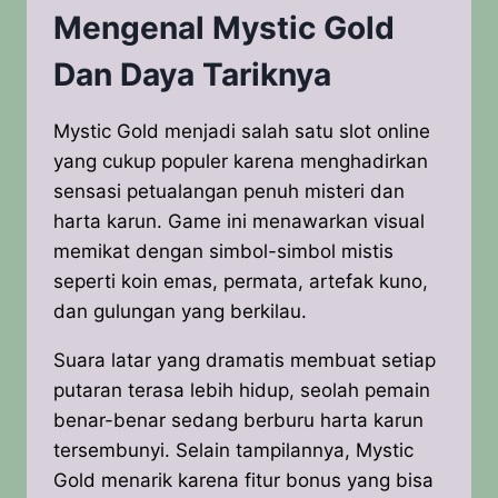
Mengenal Mystic Gold
Dan Daya Tariknya
Mystic Gold menjadi salah satu slot online
yang cukup populer karena menghadirkan
sensasi petualangan penuh misteri dan
harta karun. Game ini menawarkan visual
memikat dengan simbol-simbol mistis
seperti koin emas, permata, artefak kuno,
dan gulungan yang berkilau.
Suara latar yang dramatis membuat setiap
putaran terasa lebih hidup, seolah pemain
benar-benar sedang berburu harta karun
tersembunyi. Selain tampilannya, Mystic
Gold menarik karena fitur bonus yang bisa