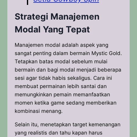
Strategi Manajemen
Modal Yang Tepat
Manajemen modal adalah aspek yang
sangat penting dalam bermain Mystic Gold.
Tetapkan batas modal sebelum mulai
bermain dan bagi modal menjadi beberapa
sesi agar tidak habis sekaligus. Cara ini
membuat permainan lebih santai dan
memungkinkan pemain memanfaatkan
momen ketika game sedang memberikan
kombinasi menang.
Selain itu, menetapkan target kemenangan
yang realistis dan tahu kapan harus