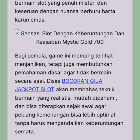
bermain slot yang penuh misteri dan
keseruan dengan nuansa berburu harta
karun emas.
Bagi pemula, game ini memang terlihat
menjanjikan, tetapi juga membutuhkan
pemahaman dasar agar tidak bermain
secara asal. Disini
BOCORAN GILA
JACKPOT SLOT
akan membahas teknik
bermain yang realistis, mudah dipahami,
dan bisa diterapkan sejak awal agar
peluang kemenangan bisa lebih optimal
tanpa harus mengandalkan keberuntungan
semata.