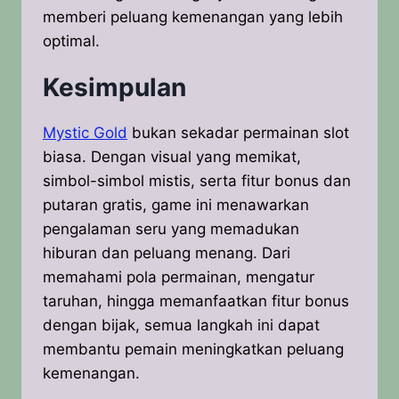
memberi peluang kemenangan yang lebih
optimal.
Kesimpulan
Mystic Gold
bukan sekadar permainan slot
biasa. Dengan visual yang memikat,
simbol-simbol mistis, serta fitur bonus dan
putaran gratis, game ini menawarkan
pengalaman seru yang memadukan
hiburan dan peluang menang. Dari
memahami pola permainan, mengatur
taruhan, hingga memanfaatkan fitur bonus
dengan bijak, semua langkah ini dapat
membantu pemain meningkatkan peluang
kemenangan.