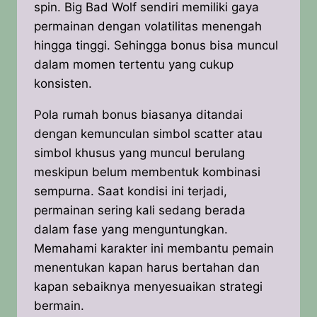
spin. Big Bad Wolf sendiri memiliki gaya
permainan dengan volatilitas menengah
hingga tinggi. Sehingga bonus bisa muncul
dalam momen tertentu yang cukup
konsisten.
Pola rumah bonus biasanya ditandai
dengan kemunculan simbol scatter atau
simbol khusus yang muncul berulang
meskipun belum membentuk kombinasi
sempurna. Saat kondisi ini terjadi,
permainan sering kali sedang berada
dalam fase yang menguntungkan.
Memahami karakter ini membantu pemain
menentukan kapan harus bertahan dan
kapan sebaiknya menyesuaikan strategi
bermain.