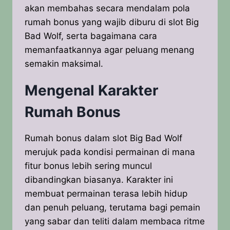
akan membahas secara mendalam pola
rumah bonus yang wajib diburu di slot Big
Bad Wolf, serta bagaimana cara
memanfaatkannya agar peluang menang
semakin maksimal.
Mengenal Karakter
Rumah Bonus
Rumah bonus dalam slot Big Bad Wolf
merujuk pada kondisi permainan di mana
fitur bonus lebih sering muncul
dibandingkan biasanya. Karakter ini
membuat permainan terasa lebih hidup
dan penuh peluang, terutama bagi pemain
yang sabar dan teliti dalam membaca ritme