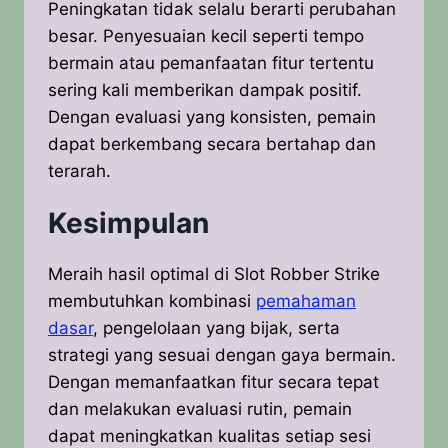
Peningkatan tidak selalu berarti perubahan
besar. Penyesuaian kecil seperti tempo
bermain atau pemanfaatan fitur tertentu
sering kali memberikan dampak positif.
Dengan evaluasi yang konsisten, pemain
dapat berkembang secara bertahap dan
terarah.
Kesimpulan
Meraih hasil optimal di Slot Robber Strike
membutuhkan kombinasi
pemahaman
dasar
, pengelolaan yang bijak, serta
strategi yang sesuai dengan gaya bermain.
Dengan memanfaatkan fitur secara tepat
dan melakukan evaluasi rutin, pemain
dapat meningkatkan kualitas setiap sesi