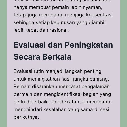
hanya membuat pemain lebih nyaman,
tetapi juga membantu menjaga konsentrasi
sehingga setiap keputusan yang diambil
lebih tepat dan rasional.
Evaluasi dan Peningkatan
Secara Berkala
Evaluasi rutin menjadi langkah penting
untuk meningkatkan hasil jangka panjang.
Pemain disarankan mencatat pengalaman
bermain dan mengidentifikasi bagian yang
perlu diperbaiki. Pendekatan ini membantu
menghindari kesalahan yang sama di sesi
berikutnya.