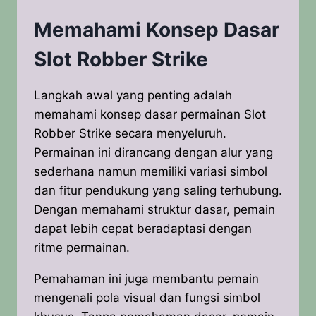
Memahami Konsep Dasar
Slot Robber Strike
Langkah awal yang penting adalah
memahami konsep dasar permainan Slot
Robber Strike secara menyeluruh.
Permainan ini dirancang dengan alur yang
sederhana namun memiliki variasi simbol
dan fitur pendukung yang saling terhubung.
Dengan memahami struktur dasar, pemain
dapat lebih cepat beradaptasi dengan
ritme permainan.
Pemahaman ini juga membantu pemain
mengenali pola visual dan fungsi simbol