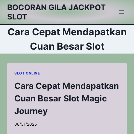
Skip
BOCORAN GILA JACKPOT
to
SLOT
content
Cara Cepat Mendapatkan
Cuan Besar Slot
SLOT ONLINE
Cara Cepat Mendapatkan
Cuan Besar Slot Magic
Journey
08/31/2025