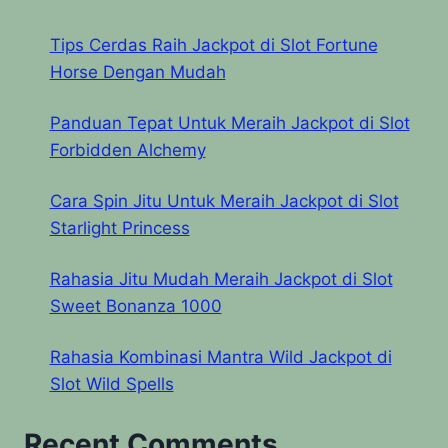
Tips Cerdas Raih Jackpot di Slot Fortune
Horse Dengan Mudah
Panduan Tepat Untuk Meraih Jackpot di Slot
Forbidden Alchemy
Cara Spin Jitu Untuk Meraih Jackpot di Slot
Starlight Princess
Rahasia Jitu Mudah Meraih Jackpot di Slot
Sweet Bonanza 1000
Rahasia Kombinasi Mantra Wild Jackpot di
Slot Wild Spells
Recent Comments