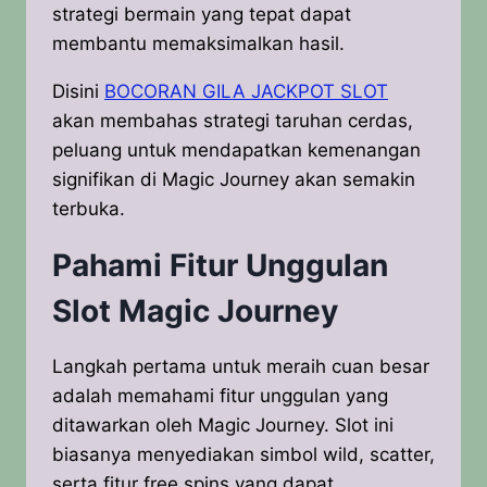
strategi bermain yang tepat dapat
membantu memaksimalkan hasil.
Disini
BOCORAN GILA JACKPOT SLOT
akan membahas strategi taruhan cerdas,
peluang untuk mendapatkan kemenangan
signifikan di Magic Journey akan semakin
terbuka.
Pahami Fitur Unggulan
Slot Magic Journey
Langkah pertama untuk meraih cuan besar
adalah memahami fitur unggulan yang
ditawarkan oleh Magic Journey. Slot ini
biasanya menyediakan simbol wild, scatter,
serta fitur free spins yang dapat