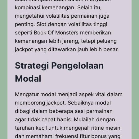
kombinasi kemenangan. Selain itu,
mengetahui volatilitas permainan juga
penting. Slot dengan volatilitas tinggi
seperti Book Of Monsters memberikan
kemenangan lebih jarang, tetapi peluang
jackpot yang ditawarkan jauh lebih besar.
Strategi Pengelolaan
Modal
Mengatur modal menjadi aspek vital dalam
memborong jackpot. Sebaiknya modal
dibagi dalam beberapa sesi permainan
agar tidak cepat habis. Mulailah dengan
taruhan kecil untuk mengenali ritme mesin
dan memahami frekuensi fitur bonus yang