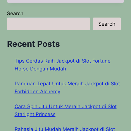
Search
Search
Recent Posts
Tips Cerdas Raih Jackpot di Slot Fortune
Horse Dengan Mudah
Panduan Tepat Untuk Meraih Jackpot di Slot
Forbidden Alchemy
Cara Spin Jitu Untuk Meraih Jackpot di Slot
Starlight Princess
Rahasia Jitu Mudah Meraih Jackpot di Slot