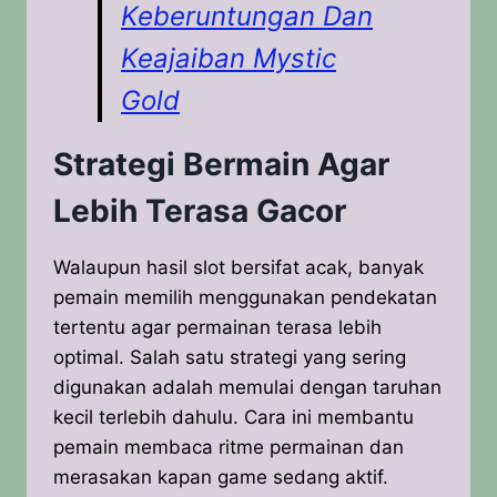
Keberuntungan Dan
Keajaiban Mystic
Gold
Strategi Bermain Agar
Lebih Terasa Gacor
Walaupun hasil slot bersifat acak, banyak
pemain memilih menggunakan pendekatan
tertentu agar permainan terasa lebih
optimal. Salah satu strategi yang sering
digunakan adalah memulai dengan taruhan
kecil terlebih dahulu. Cara ini membantu
pemain membaca ritme permainan dan
merasakan kapan game sedang aktif.