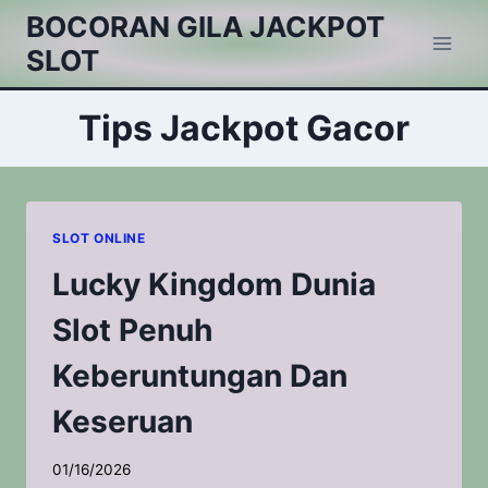
Skip
BOCORAN GILA JACKPOT
to
SLOT
content
Tips Jackpot Gacor
SLOT ONLINE
Lucky Kingdom Dunia
Slot Penuh
Keberuntungan Dan
Keseruan
01/16/2026