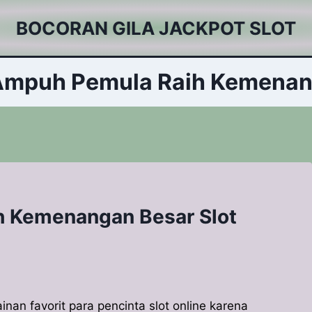
BOCORAN GILA JACKPOT SLOT
Ampuh Pemula Raih Kemenan
h Kemenangan Besar Slot
nan favorit para pencinta slot online karena