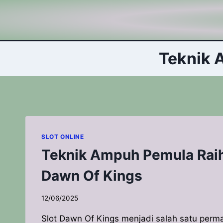
Skip
to
content
Teknik 
SLOT ONLINE
Teknik Ampuh Pemula Rai
Dawn Of Kings
12/06/2025
Slot Dawn Of Kings menjadi salah satu permai