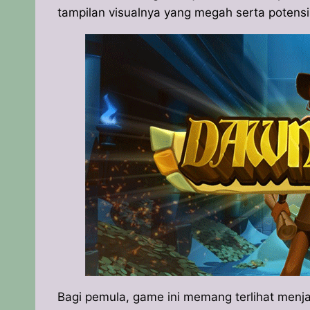
tampilan visualnya yang megah serta poten
Bagi pemula, game ini memang terlihat men