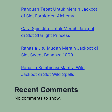
Panduan Tepat Untuk Meraih Jackpot
di Slot Forbidden Alchemy
Cara Spin Jitu Untuk Meraih Jackpot
di Slot Starlight Princess
Rahasia Jitu Mudah Meraih Jackpot di
Slot Sweet Bonanza 1000
Rahasia Kombinasi Mantra Wild
Jackpot di Slot Wild Spells
Recent Comments
No comments to show.