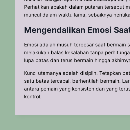
Perhatikan apakah dalam putaran tersebut mu
muncul dalam waktu lama, sebaiknya hentika
Mengendalikan Emosi Saa
Emosi adalah musuh terbesar saat bermain sl
melakukan balas kekalahan tanpa perhitunga
lupa batas dan terus bermain hingga akhirny
Kunci utamanya adalah disiplin. Tetapkan ba
satu batas tercapai, berhentilah bermain. L
antara pemain yang konsisten dan yang teru
kontrol.