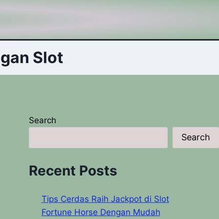
gan Slot
Search
Search
Recent Posts
Tips Cerdas Raih Jackpot di Slot
Fortune Horse Dengan Mudah