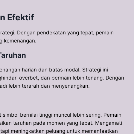
n Efektif
strategi. Dengan pendekatan yang tepat, pemain
ang kemenangan.
Taruhan
nangan harian dan batas modal. Strategi ini
indari overbet, dan bermain lebih tenang. Dengan
njadi lebih terarah dan menyenangkan.
t simbol bernilai tinggi muncul lebih sering. Pemain
aikan taruhan pada momen yang tepat. Mengamati
etapi meningkatkan peluang untuk memanfaatkan