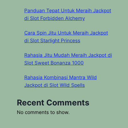
Panduan Tepat Untuk Meraih Jackpot
di Slot Forbidden Alchemy
Cara Spin Jitu Untuk Meraih Jackpot
di Slot Starlight Princess
Rahasia Jitu Mudah Meraih Jackpot di
Slot Sweet Bonanza 1000
Rahasia Kombinasi Mantra Wild
Jackpot di Slot Wild Spells
Recent Comments
No comments to show.