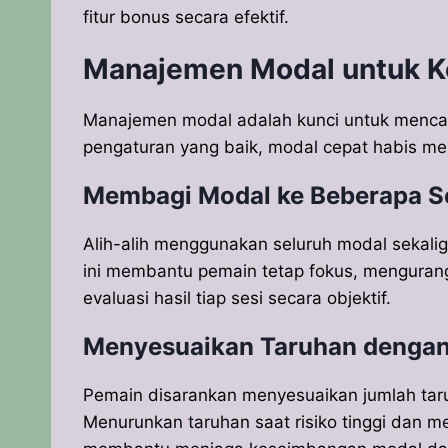
fitur bonus secara efektif.
Manajemen Modal untuk K
Manajemen modal adalah kunci untuk mencap
pengaturan yang baik, modal cepat habis mes
Membagi Modal ke Beberapa S
Alih-alih menggunakan seluruh modal sekali
ini membantu pemain tetap fokus, mengurang
evaluasi hasil tiap sesi secara objektif.
Menyesuaikan Taruhan dengan
Pemain disarankan menyesuaikan jumlah taru
Menurunkan taruhan saat risiko tinggi dan 