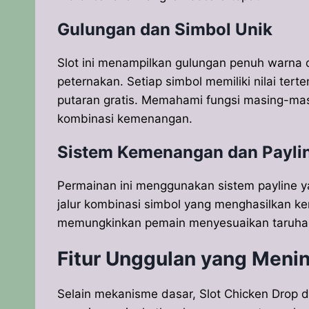
Gulungan dan Simbol Unik
Slot ini menampilkan gulungan penuh warna d
peternakan. Setiap simbol memiliki nilai te
putaran gratis. Memahami fungsi masing-ma
kombinasi kemenangan.
Sistem Kemenangan dan Payli
Permainan ini menggunakan sistem payline y
jalur kombinasi simbol yang menghasilkan k
memungkinkan pemain menyesuaikan taruhan 
Fitur Unggulan yang Meni
Selain mekanisme dasar, Slot Chicken Drop d