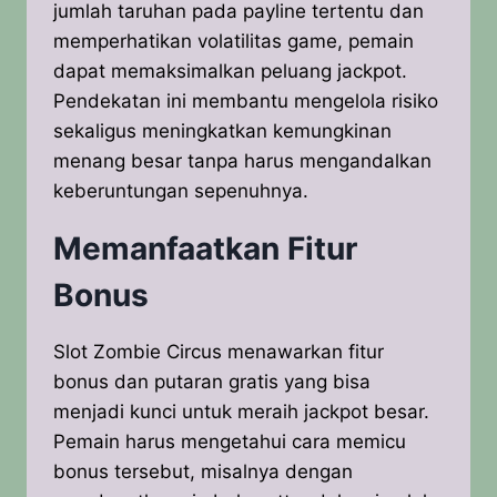
jumlah taruhan pada payline tertentu dan
memperhatikan volatilitas game, pemain
dapat memaksimalkan peluang jackpot.
Pendekatan ini membantu mengelola risiko
sekaligus meningkatkan kemungkinan
menang besar tanpa harus mengandalkan
keberuntungan sepenuhnya.
Memanfaatkan Fitur
Bonus
Slot Zombie Circus menawarkan fitur
bonus dan putaran gratis yang bisa
menjadi kunci untuk meraih jackpot besar.
Pemain harus mengetahui cara memicu
bonus tersebut, misalnya dengan