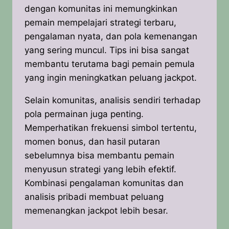
dengan komunitas ini memungkinkan
pemain mempelajari strategi terbaru,
pengalaman nyata, dan pola kemenangan
yang sering muncul. Tips ini bisa sangat
membantu terutama bagi pemain pemula
yang ingin meningkatkan peluang jackpot.
Selain komunitas, analisis sendiri terhadap
pola permainan juga penting.
Memperhatikan frekuensi simbol tertentu,
momen bonus, dan hasil putaran
sebelumnya bisa membantu pemain
menyusun strategi yang lebih efektif.
Kombinasi pengalaman komunitas dan
analisis pribadi membuat peluang
memenangkan jackpot lebih besar.