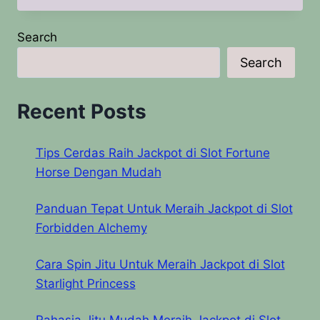
Search
Search
Recent Posts
Tips Cerdas Raih Jackpot di Slot Fortune
Horse Dengan Mudah
Panduan Tepat Untuk Meraih Jackpot di Slot
Forbidden Alchemy
Cara Spin Jitu Untuk Meraih Jackpot di Slot
Starlight Princess
Rahasia Jitu Mudah Meraih Jackpot di Slot