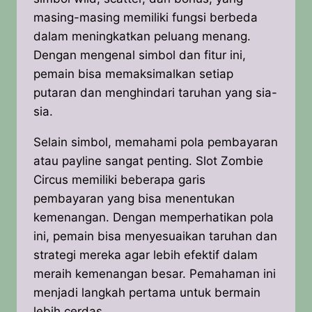
masing-masing memiliki fungsi berbeda
dalam meningkatkan peluang menang.
Dengan mengenal simbol dan fitur ini,
pemain bisa memaksimalkan setiap
putaran dan menghindari taruhan yang sia-
sia.
Selain simbol, memahami pola pembayaran
atau payline sangat penting. Slot Zombie
Circus memiliki beberapa garis
pembayaran yang bisa menentukan
kemenangan. Dengan memperhatikan pola
ini, pemain bisa menyesuaikan taruhan dan
strategi mereka agar lebih efektif dalam
meraih kemenangan besar. Pemahaman ini
menjadi langkah pertama untuk bermain
lebih cerdas.