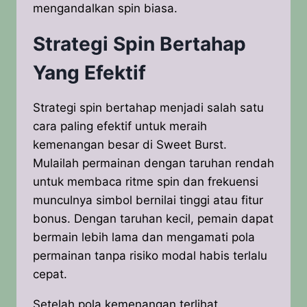
mengandalkan spin biasa.
Strategi Spin Bertahap
Yang Efektif
Strategi spin bertahap menjadi salah satu
cara paling efektif untuk meraih
kemenangan besar di Sweet Burst.
Mulailah permainan dengan taruhan rendah
untuk membaca ritme spin dan frekuensi
munculnya simbol bernilai tinggi atau fitur
bonus. Dengan taruhan kecil, pemain dapat
bermain lebih lama dan mengamati pola
permainan tanpa risiko modal habis terlalu
cepat.
Setelah pola kemenangan terlihat,