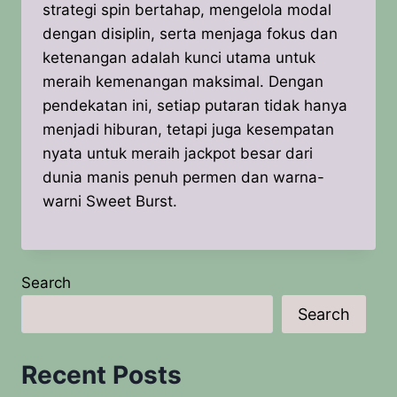
strategi spin bertahap, mengelola modal
dengan disiplin, serta menjaga fokus dan
ketenangan adalah kunci utama untuk
meraih kemenangan maksimal. Dengan
pendekatan ini, setiap putaran tidak hanya
menjadi hiburan, tetapi juga kesempatan
nyata untuk meraih jackpot besar dari
dunia manis penuh permen dan warna-
warni Sweet Burst.
Search
Search
Recent Posts