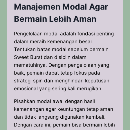
Manajemen Modal Agar
Bermain Lebih Aman
Pengelolaan modal adalah fondasi penting
dalam meraih kemenangan besar.
Tentukan batas modal sebelum bermain
Sweet Burst dan disiplin dalam
mematuhinya. Dengan pengelolaan yang
baik, pemain dapat tetap fokus pada
strategi spin dan menghindari keputusan
emosional yang sering kali merugikan.
Pisahkan modal awal dengan hasil
kemenangan agar keuntungan tetap aman
dan tidak langsung digunakan kembali.
Dengan cara ini, pemain bisa bermain lebih