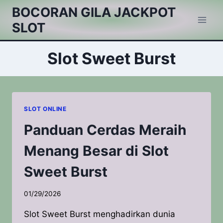
Skip
BOCORAN GILA JACKPOT
to
SLOT
content
Slot Sweet Burst
SLOT ONLINE
Panduan Cerdas Meraih
Menang Besar di Slot
Sweet Burst
01/29/2026
Slot Sweet Burst menghadirkan dunia