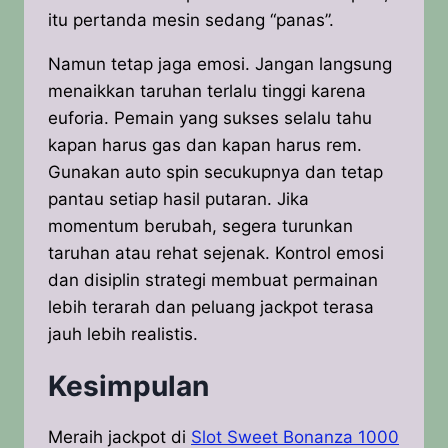
itu pertanda mesin sedang “panas”.
Namun tetap jaga emosi. Jangan langsung
menaikkan taruhan terlalu tinggi karena
euforia. Pemain yang sukses selalu tahu
kapan harus gas dan kapan harus rem.
Gunakan auto spin secukupnya dan tetap
pantau setiap hasil putaran. Jika
momentum berubah, segera turunkan
taruhan atau rehat sejenak. Kontrol emosi
dan disiplin strategi membuat permainan
lebih terarah dan peluang jackpot terasa
jauh lebih realistis.
Kesimpulan
Meraih jackpot di
Slot Sweet Bonanza 1000