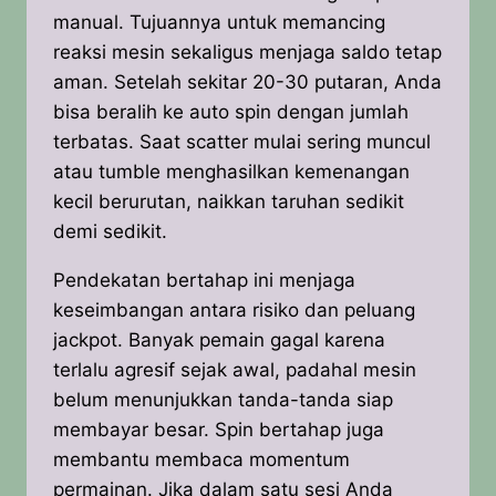
manual. Tujuannya untuk memancing
reaksi mesin sekaligus menjaga saldo tetap
aman. Setelah sekitar 20-30 putaran, Anda
bisa beralih ke auto spin dengan jumlah
terbatas. Saat scatter mulai sering muncul
atau tumble menghasilkan kemenangan
kecil berurutan, naikkan taruhan sedikit
demi sedikit.
Pendekatan bertahap ini menjaga
keseimbangan antara risiko dan peluang
jackpot. Banyak pemain gagal karena
terlalu agresif sejak awal, padahal mesin
belum menunjukkan tanda-tanda siap
membayar besar. Spin bertahap juga
membantu membaca momentum
permainan. Jika dalam satu sesi Anda