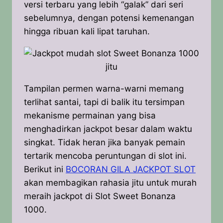
versi terbaru yang lebih “galak” dari seri
sebelumnya, dengan potensi kemenangan
hingga ribuan kali lipat taruhan.
Tampilan permen warna-warni memang
terlihat santai, tapi di balik itu tersimpan
mekanisme permainan yang bisa
menghadirkan jackpot besar dalam waktu
singkat. Tidak heran jika banyak pemain
tertarik mencoba peruntungan di slot ini.
Berikut ini
BOCORAN GILA JACKPOT SLOT
akan membagikan rahasia jitu untuk murah
meraih jackpot di Slot Sweet Bonanza
1000.