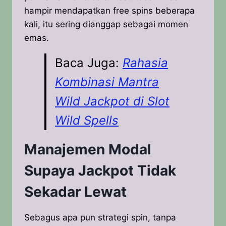
hampir mendapatkan free spins beberapa
kali, itu sering dianggap sebagai momen
emas.
Baca Juga:
Rahasia
Kombinasi Mantra
Wild Jackpot di Slot
Wild Spells
Manajemen Modal
Supaya Jackpot Tidak
Sekadar Lewat
Sebagus apa pun strategi spin, tanpa