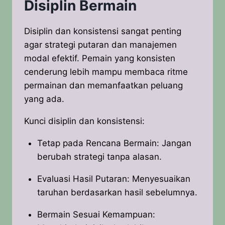
Disiplin Bermain
Disiplin dan konsistensi sangat penting
agar strategi putaran dan manajemen
modal efektif. Pemain yang konsisten
cenderung lebih mampu membaca ritme
permainan dan memanfaatkan peluang
yang ada.
Kunci disiplin dan konsistensi:
Tetap pada Rencana Bermain: Jangan
berubah strategi tanpa alasan.
Evaluasi Hasil Putaran: Menyesuaikan
taruhan berdasarkan hasil sebelumnya.
Bermain Sesuai Kemampuan: