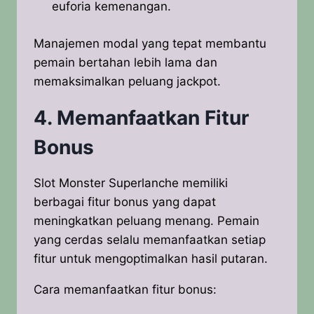
euforia kemenangan.
Manajemen modal yang tepat membantu
pemain bertahan lebih lama dan
memaksimalkan peluang jackpot.
4. Memanfaatkan Fitur
Bonus
Slot Monster Superlanche memiliki
berbagai fitur bonus yang dapat
meningkatkan peluang menang. Pemain
yang cerdas selalu memanfaatkan setiap
fitur untuk mengoptimalkan hasil putaran.
Cara memanfaatkan fitur bonus: