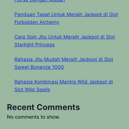
Panduan Tepat Untuk Meraih Jackpot di Slot
Forbidden Alchemy
Cara Spin Jitu Untuk Meraih Jackpot di Slot
Starlight Princess
Rahasia Jitu Mudah Meraih Jackpot di Slot
Sweet Bonanza 1000
Rahasia Kombinasi Mantra Wild Jackpot di
Slot Wild Spells
Recent Comments
No comments to show.