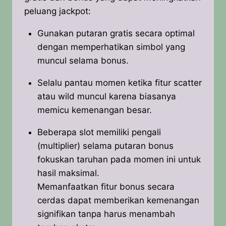
peluang jackpot:
Gunakan putaran gratis secara optimal
dengan memperhatikan simbol yang
muncul selama bonus.
Selalu pantau momen ketika fitur scatter
atau wild muncul karena biasanya
memicu kemenangan besar.
Beberapa slot memiliki pengali
(multiplier) selama putaran bonus
fokuskan taruhan pada momen ini untuk
hasil maksimal.
Memanfaatkan fitur bonus secara
cerdas dapat memberikan kemenangan
signifikan tanpa harus menambah