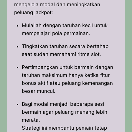
mengelola modal dan meningkatkan
peluang jackpot:
Mulailah dengan taruhan kecil untuk
mempelajari pola permainan.
Tingkatkan taruhan secara bertahap
saat sudah memahami ritme slot.
Pertimbangkan untuk bermain dengan
taruhan maksimum hanya ketika fitur
bonus aktif atau peluang kemenangan
besar muncul.
Bagi modal menjadi beberapa sesi
bermain agar peluang menang lebih
merata.
Strategi ini membantu pemain tetap