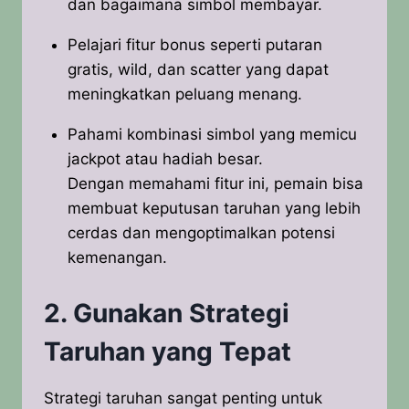
dan bagaimana simbol membayar.
Pelajari fitur bonus seperti putaran
gratis, wild, dan scatter yang dapat
meningkatkan peluang menang.
Pahami kombinasi simbol yang memicu
jackpot atau hadiah besar.
Dengan memahami fitur ini, pemain bisa
membuat keputusan taruhan yang lebih
cerdas dan mengoptimalkan potensi
kemenangan.
2. Gunakan Strategi
Taruhan yang Tepat
Strategi taruhan sangat penting untuk