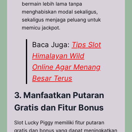
bermain lebih lama tanpa
menghabiskan modal sekaligus,
sekaligus menjaga peluang untuk
memicu jackpot.
Baca Juga:
Tips Slot
Himalayan Wild
Online Agar Menang
Besar Terus
3. Manfaatkan Putaran
Gratis dan Fitur Bonus
Slot Lucky Piggy memiliki fitur putaran
gratis dan bonus yang dapat meningkatkan