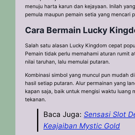
menuju harta karun dan kejayaan. Inilah ya
pemula maupun pemain setia yang mencari p
Cara Bermain Lucky King
Salah satu alasan Lucky Kingdom cepat popu
Pemain tidak perlu memahami aturan rumit 
nilai taruhan, lalu memulai putaran.
Kombinasi simbol yang muncul pun mudah di
hasil setiap putaran. Alur permainan yang 
kapan saja, baik untuk mengisi waktu luang
tekanan.
Baca Juga:
Sensasi Slot 
Keajaiban Mystic Gold