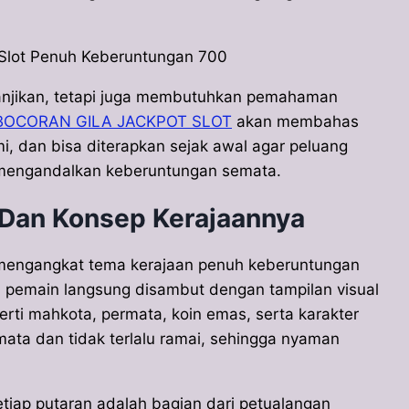
janjikan, tetapi juga membutuhkan pemahaman
BOCORAN GILA JACKPOT SLOT
akan membahas
i, dan bisa diterapkan sejak awal agar peluang
 mengandalkan keberuntungan semata.
Dan Konsep Kerajaannya
 mengangkat tema kerajaan penuh keberuntungan
, pemain langsung disambut dengan tampilan visual
erti mahkota, permata, koin emas, serta karakter
ata dan tidak terlalu ramai, sehingga nyaman
tiap putaran adalah bagian dari petualangan