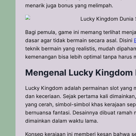
menarik juga bonus yang melimpah.
Bagi pemula, game ini memang terlihat men
dasar agar tidak bermain secara asal. Disini
teknik bermain yang realistis, mudah dipaham
kemenangan bisa lebih optimal tanpa harus
Mengenal Lucky Kingdom 
Lucky Kingdom adalah permainan slot yang
dan keceriaan. Sejak pertama kali dimainkan
yang cerah, simbol-simbol khas kerajaan sep
bernuansa fantasi. Desainnya dibuat ramah m
dimainkan dalam waktu lama.
Konsep kerajaan ini memberi kesan bahwa se