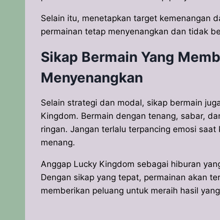
Selain itu, menetapkan target kemenangan 
permainan tetap menyenangkan dan tidak be
Sikap Bermain Yang Memb
Menyenangkan
Selain strategi dan modal, sikap bermain j
Kingdom. Bermain dengan tenang, sabar, dan
ringan. Jangan terlalu terpancing emosi saat 
menang.
Anggap Lucky Kingdom sebagai hiburan yan
Dengan sikap yang tepat, permainan akan te
memberikan peluang untuk meraih hasil ya