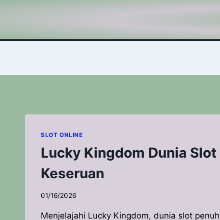
Skip
to
content
SLOT ONLINE
Lucky Kingdom Dunia Slot
Keseruan
01/16/2026
Menjelajahi Lucky Kingdom, dunia slot pen