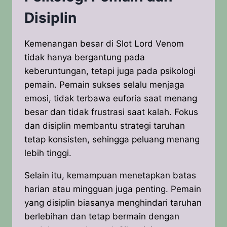
Disiplin
Kemenangan besar di Slot Lord Venom
tidak hanya bergantung pada
keberuntungan, tetapi juga pada psikologi
pemain. Pemain sukses selalu menjaga
emosi, tidak terbawa euforia saat menang
besar dan tidak frustrasi saat kalah. Fokus
dan disiplin membantu strategi taruhan
tetap konsisten, sehingga peluang menang
lebih tinggi.
Selain itu, kemampuan menetapkan batas
harian atau mingguan juga penting. Pemain
yang disiplin biasanya menghindari taruhan
berlebihan dan tetap bermain dengan