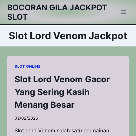
Skip
BOCORAN GILA JACKPOT
to
SLOT
content
Slot Lord Venom Jackpot
SLOT ONLINE
Slot Lord Venom Gacor
Yang Sering Kasih
Menang Besar
02/02/2026
Slot Lord Venom salah satu permainan