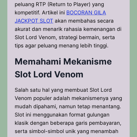
peluang RTP (Return to Player) yang
kompetitif. Artikel ini
BOCORAN GILA
JACKPOT SLOT
akan membahas secara
akurat dan menarik rahasia kemenangan di
Slot Lord Venom, strategi bermain, serta
tips agar peluang menang lebih tinggi.
Memahami Mekanisme
Slot Lord Venom
Salah satu hal yang membuat Slot Lord
Venom populer adalah mekanismenya yang
mudah dipahami, namun tetap menantang.
Slot ini menggunakan format gulungan
klasik dengan beberapa garis pembayaran,
serta simbol-simbol unik yang menambah