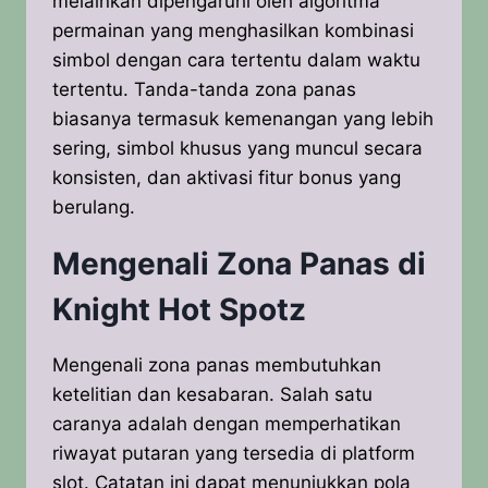
melainkan dipengaruhi oleh algoritma
permainan yang menghasilkan kombinasi
simbol dengan cara tertentu dalam waktu
tertentu. Tanda-tanda zona panas
biasanya termasuk kemenangan yang lebih
sering, simbol khusus yang muncul secara
konsisten, dan aktivasi fitur bonus yang
berulang.
Mengenali Zona Panas di
Knight Hot Spotz
Mengenali zona panas membutuhkan
ketelitian dan kesabaran. Salah satu
caranya adalah dengan memperhatikan
riwayat putaran yang tersedia di platform
slot. Catatan ini dapat menunjukkan pola