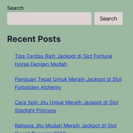
Search
Search
Recent Posts
Tips Cerdas Raih Jackpot di Slot Fortune
Horse Dengan Mudah
Panduan Tepat Untuk Meraih Jackpot di Slot
Forbidden Alchemy
Cara Spin Jitu Untuk Meraih Jackpot di Slot
Starlight Princess
Rahasia Jitu Mudah Meraih Jackpot di Slot