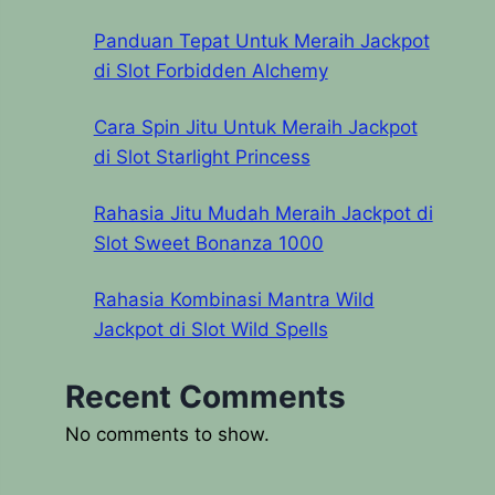
Panduan Tepat Untuk Meraih Jackpot
di Slot Forbidden Alchemy
Cara Spin Jitu Untuk Meraih Jackpot
di Slot Starlight Princess
Rahasia Jitu Mudah Meraih Jackpot di
Slot Sweet Bonanza 1000
Rahasia Kombinasi Mantra Wild
Jackpot di Slot Wild Spells
Recent Comments
No comments to show.