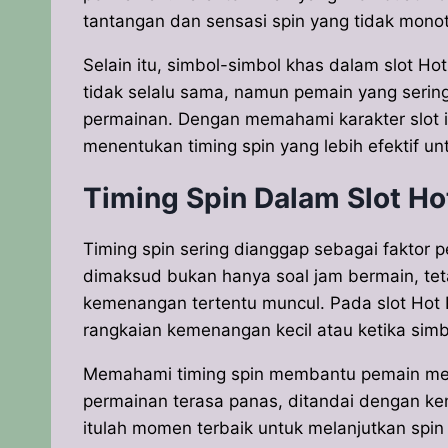
tantangan dan sensasi spin yang tidak mono
Selain itu, simbol-simbol khas dalam slot Hot
tidak selalu sama, namun pemain yang serin
permainan. Dengan memahami karakter slot 
menentukan timing spin yang lebih efektif 
Timing Spin Dalam Slot Ho
Timing spin sering dianggap sebagai faktor 
dimaksud bukan hanya soal jam bermain, tet
kemenangan tertentu muncul. Pada slot Hot P
rangkaian kemenangan kecil atau ketika simbo
Memahami timing spin membantu pemain meng
permainan terasa panas, ditandai dengan kem
itulah momen terbaik untuk melanjutkan spin