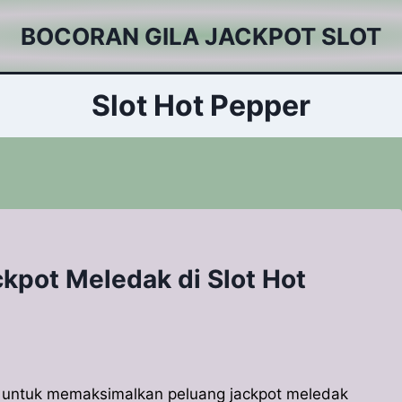
BOCORAN GILA JACKPOT SLOT
Slot Hot Pepper
ckpot Meledak di Slot Hot
per untuk memaksimalkan peluang jackpot meledak