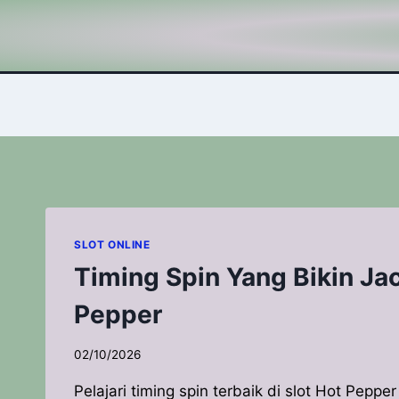
Skip
to
content
SLOT ONLINE
Timing Spin Yang Bikin Ja
Pepper
02/10/2026
Pelajari timing spin terbaik di slot Hot Pep