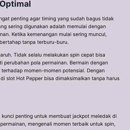
 Optimal
ngat penting agar timing yang sudah bagus tidak
ang sering digunakan adalah memulai dengan
nan. Ketika kemenangan mulai sering muncul,
bertahap tanpa terburu-buru.
aruh. Tidak selalu melakukan spin cepat bisa
i perubahan pola permainan. Bermain dengan
a terhadap momen-momen potensial. Dengan
t di slot Hot Pepper bisa dimaksimalkan tanpa harus
 kunci penting untuk membuat jackpot meledak di
permainan, mengenali momen terbaik untuk spin,