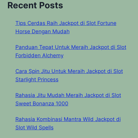
Recent Posts
Tips Cerdas Raih Jackpot di Slot Fortune
Horse Dengan Mudah
Panduan Tepat Untuk Meraih Jackpot di Slot
Forbidden Alchemy
Cara Spin Jitu Untuk Meraih Jackpot di Slot
Starlight Princess
Rahasia Jitu Mudah Meraih Jackpot di Slot
Sweet Bonanza 1000
Rahasia Kombinasi Mantra Wild Jackpot di
Slot Wild Spells