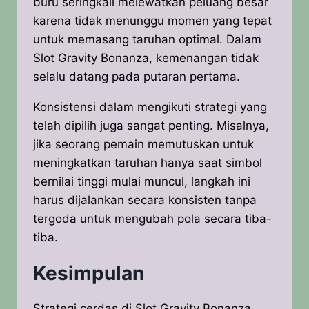
buru seringkali melewatkan peluang besar
karena tidak menunggu momen yang tepat
untuk memasang taruhan optimal. Dalam
Slot Gravity Bonanza, kemenangan tidak
selalu datang pada putaran pertama.
Konsistensi dalam mengikuti strategi yang
telah dipilih juga sangat penting. Misalnya,
jika seorang pemain memutuskan untuk
meningkatkan taruhan hanya saat simbol
bernilai tinggi mulai muncul, langkah ini
harus dijalankan secara konsisten tanpa
tergoda untuk mengubah pola secara tiba-
tiba.
Kesimpulan
Strategi cerdas di Slot Gravity Bonanza