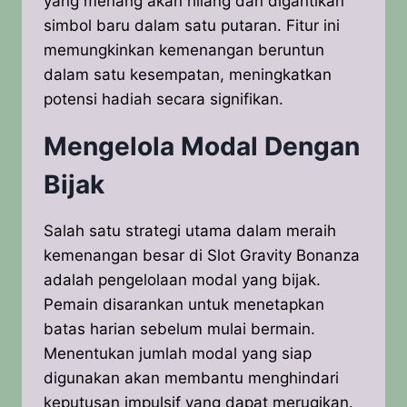
yang menang akan hilang dan digantikan
simbol baru dalam satu putaran. Fitur ini
memungkinkan kemenangan beruntun
dalam satu kesempatan, meningkatkan
potensi hadiah secara signifikan.
Mengelola Modal Dengan
Bijak
Salah satu strategi utama dalam meraih
kemenangan besar di Slot Gravity Bonanza
adalah pengelolaan modal yang bijak.
Pemain disarankan untuk menetapkan
batas harian sebelum mulai bermain.
Menentukan jumlah modal yang siap
digunakan akan membantu menghindari
keputusan impulsif yang dapat merugikan.