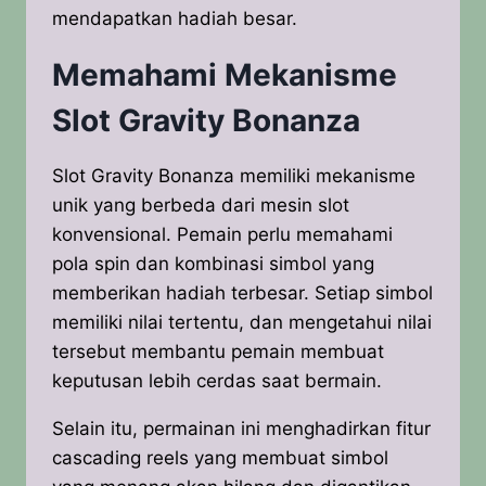
mendapatkan hadiah besar.
Memahami Mekanisme
Slot Gravity Bonanza
Slot Gravity Bonanza memiliki mekanisme
unik yang berbeda dari mesin slot
konvensional. Pemain perlu memahami
pola spin dan kombinasi simbol yang
memberikan hadiah terbesar. Setiap simbol
memiliki nilai tertentu, dan mengetahui nilai
tersebut membantu pemain membuat
keputusan lebih cerdas saat bermain.
Selain itu, permainan ini menghadirkan fitur
cascading reels yang membuat simbol