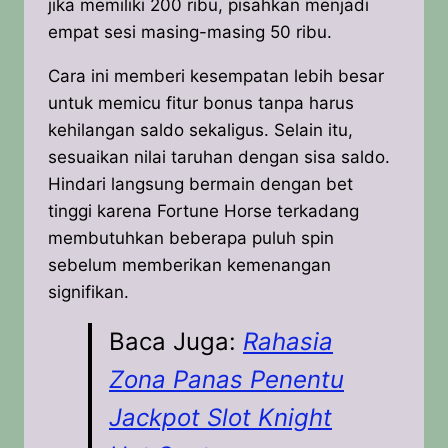
jika memiliki 200 ribu, pisahkan menjadi
empat sesi masing-masing 50 ribu.
Cara ini memberi kesempatan lebih besar
untuk memicu fitur bonus tanpa harus
kehilangan saldo sekaligus. Selain itu,
sesuaikan nilai taruhan dengan sisa saldo.
Hindari langsung bermain dengan bet
tinggi karena Fortune Horse terkadang
membutuhkan beberapa puluh spin
sebelum memberikan kemenangan
signifikan.
Baca Juga:
Rahasia
Zona Panas Penentu
Jackpot Slot Knight