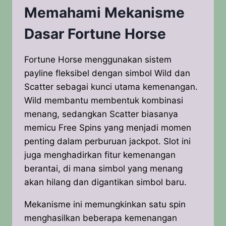
Memahami Mekanisme
Dasar Fortune Horse
Fortune Horse menggunakan sistem
payline fleksibel dengan simbol Wild dan
Scatter sebagai kunci utama kemenangan.
Wild membantu membentuk kombinasi
menang, sedangkan Scatter biasanya
memicu Free Spins yang menjadi momen
penting dalam perburuan jackpot. Slot ini
juga menghadirkan fitur kemenangan
berantai, di mana simbol yang menang
akan hilang dan digantikan simbol baru.
Mekanisme ini memungkinkan satu spin
menghasilkan beberapa kemenangan