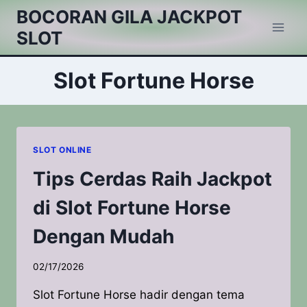
Skip
BOCORAN GILA JACKPOT
to
SLOT
content
Slot Fortune Horse
SLOT ONLINE
Tips Cerdas Raih Jackpot
di Slot Fortune Horse
Dengan Mudah
02/17/2026
Slot Fortune Horse hadir dengan tema