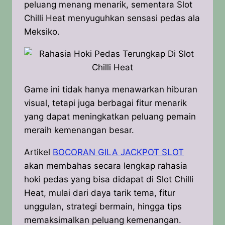
peluang menang menarik, sementara Slot
Chilli Heat menyuguhkan sensasi pedas ala
Meksiko.
Game ini tidak hanya menawarkan hiburan
visual, tetapi juga berbagai fitur menarik
yang dapat meningkatkan peluang pemain
meraih kemenangan besar.
Artikel
BOCORAN GILA JACKPOT SLOT
akan membahas secara lengkap rahasia
hoki pedas yang bisa didapat di Slot Chilli
Heat, mulai dari daya tarik tema, fitur
unggulan, strategi bermain, hingga tips
memaksimalkan peluang kemenangan.