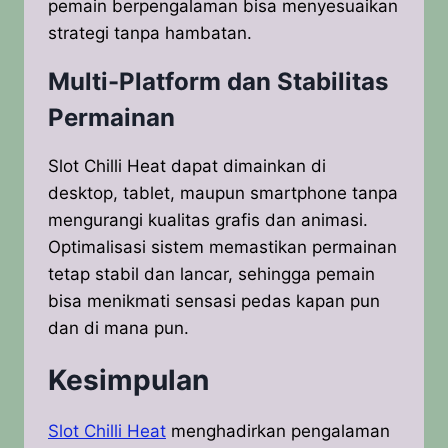
pemain berpengalaman bisa menyesuaikan
strategi tanpa hambatan.
Multi-Platform dan Stabilitas
Permainan
Slot Chilli Heat dapat dimainkan di
desktop, tablet, maupun smartphone tanpa
mengurangi kualitas grafis dan animasi.
Optimalisasi sistem memastikan permainan
tetap stabil dan lancar, sehingga pemain
bisa menikmati sensasi pedas kapan pun
dan di mana pun.
Kesimpulan
Slot Chilli Heat
menghadirkan pengalaman