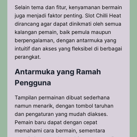
Selain tema dan fitur, kenyamanan bermain
juga menjadi faktor penting. Slot Chilli Heat
dirancang agar dapat dinikmati oleh semua
kalangan pemain, baik pemula maupun
berpengalaman, dengan antarmuka yang
intuitif dan akses yang fleksibel di berbagai
perangkat.
Antarmuka yang Ramah
Pengguna
Tampilan permainan dibuat sederhana
namun menarik, dengan tombol taruhan
dan pengaturan yang mudah diakses.
Pemain baru dapat dengan cepat
memahami cara bermain, sementara