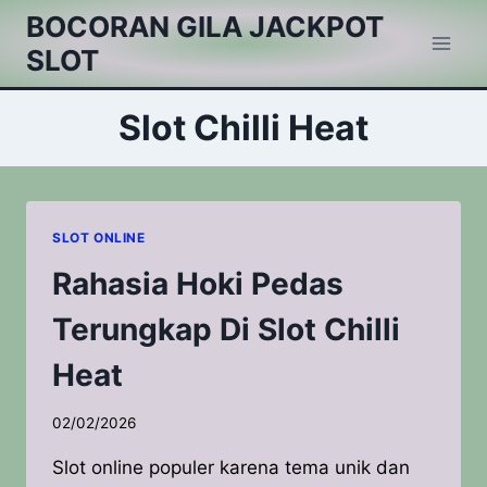
Skip
BOCORAN GILA JACKPOT
to
SLOT
content
Slot Chilli Heat
SLOT ONLINE
Rahasia Hoki Pedas
Terungkap Di Slot Chilli
Heat
02/02/2026
Slot online populer karena tema unik dan