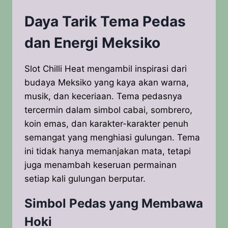
Daya Tarik Tema Pedas
dan Energi Meksiko
Slot Chilli Heat mengambil inspirasi dari
budaya Meksiko yang kaya akan warna,
musik, dan keceriaan. Tema pedasnya
tercermin dalam simbol cabai, sombrero,
koin emas, dan karakter-karakter penuh
semangat yang menghiasi gulungan. Tema
ini tidak hanya memanjakan mata, tetapi
juga menambah keseruan permainan
setiap kali gulungan berputar.
Simbol Pedas yang Membawa
Hoki