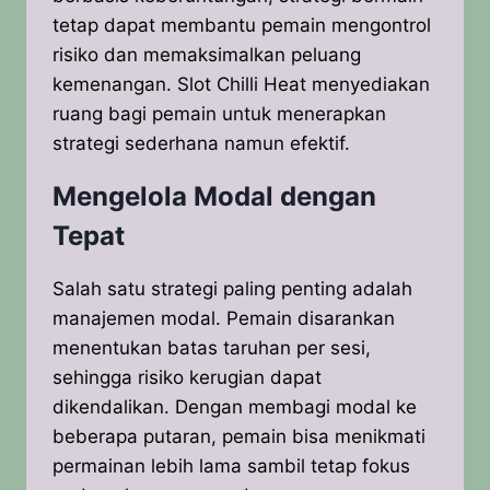
tetap dapat membantu pemain mengontrol
risiko dan memaksimalkan peluang
kemenangan. Slot Chilli Heat menyediakan
ruang bagi pemain untuk menerapkan
strategi sederhana namun efektif.
Mengelola Modal dengan
Tepat
Salah satu strategi paling penting adalah
manajemen modal. Pemain disarankan
menentukan batas taruhan per sesi,
sehingga risiko kerugian dapat
dikendalikan. Dengan membagi modal ke
beberapa putaran, pemain bisa menikmati
permainan lebih lama sambil tetap fokus