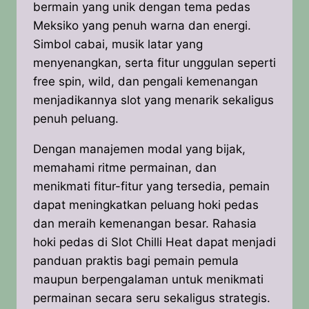
bermain yang unik dengan tema pedas
Meksiko yang penuh warna dan energi.
Simbol cabai, musik latar yang
menyenangkan, serta fitur unggulan seperti
free spin, wild, dan pengali kemenangan
menjadikannya slot yang menarik sekaligus
penuh peluang.
Dengan manajemen modal yang bijak,
memahami ritme permainan, dan
menikmati fitur-fitur yang tersedia, pemain
dapat meningkatkan peluang hoki pedas
dan meraih kemenangan besar. Rahasia
hoki pedas di Slot Chilli Heat dapat menjadi
panduan praktis bagi pemain pemula
maupun berpengalaman untuk menikmati
permainan secara seru sekaligus strategis.