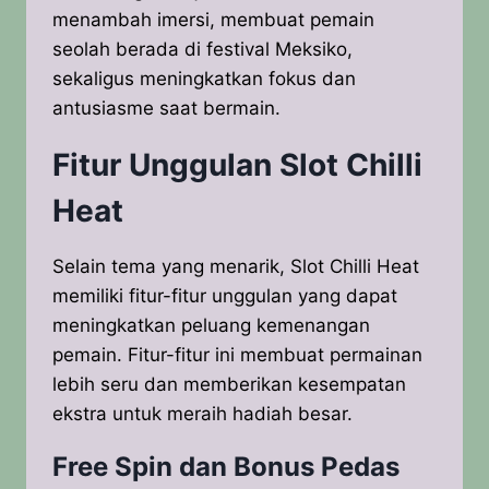
menambah imersi, membuat pemain
seolah berada di festival Meksiko,
sekaligus meningkatkan fokus dan
antusiasme saat bermain.
Fitur Unggulan Slot Chilli
Heat
Selain tema yang menarik, Slot Chilli Heat
memiliki fitur-fitur unggulan yang dapat
meningkatkan peluang kemenangan
pemain. Fitur-fitur ini membuat permainan
lebih seru dan memberikan kesempatan
ekstra untuk meraih hadiah besar.
Free Spin dan Bonus Pedas