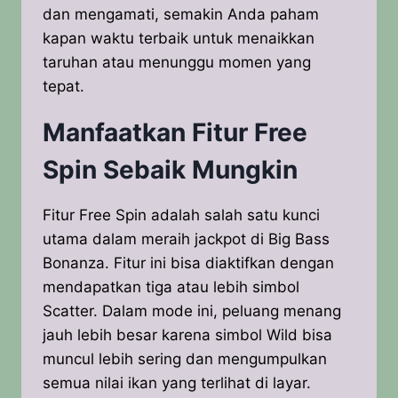
dan mengamati, semakin Anda paham
kapan waktu terbaik untuk menaikkan
taruhan atau menunggu momen yang
tepat.
Manfaatkan Fitur Free
Spin Sebaik Mungkin
Fitur Free Spin adalah salah satu kunci
utama dalam meraih jackpot di Big Bass
Bonanza. Fitur ini bisa diaktifkan dengan
mendapatkan tiga atau lebih simbol
Scatter. Dalam mode ini, peluang menang
jauh lebih besar karena simbol Wild bisa
muncul lebih sering dan mengumpulkan
semua nilai ikan yang terlihat di layar.