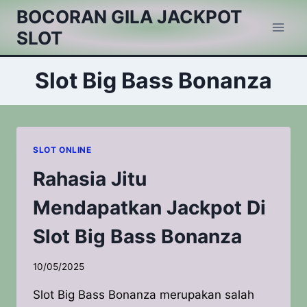
Skip
BOCORAN GILA JACKPOT
to
SLOT
content
Slot Big Bass Bonanza
SLOT ONLINE
Rahasia Jitu
Mendapatkan Jackpot Di
Slot Big Bass Bonanza
10/05/2025
Slot Big Bass Bonanza merupakan salah