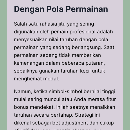
Dengan Pola Permainan
Salah satu rahasia jitu yang sering
digunakan oleh pemain profesional adalah
menyesuaikan nilai taruhan dengan pola
permainan yang sedang berlangsung. Saat
permainan sedang tidak memberikan
kemenangan dalam beberapa putaran,
sebaiknya gunakan taruhan kecil untuk
menghemat modal.
Namun, ketika simbol-simbol bernilai tinggi
mulai sering muncul atau Anda merasa fitur
bonus mendekat, inilah saatnya menaikkan
taruhan secara bertahap. Strategi ini
dikenal sebagai bet adjustment dan cukup