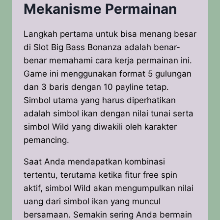
Mekanisme Permainan
Langkah pertama untuk bisa menang besar
di Slot Big Bass Bonanza adalah benar-
benar memahami cara kerja permainan ini.
Game ini menggunakan format 5 gulungan
dan 3 baris dengan 10 payline tetap.
Simbol utama yang harus diperhatikan
adalah simbol ikan dengan nilai tunai serta
simbol Wild yang diwakili oleh karakter
pemancing.
Saat Anda mendapatkan kombinasi
tertentu, terutama ketika fitur free spin
aktif, simbol Wild akan mengumpulkan nilai
uang dari simbol ikan yang muncul
bersamaan. Semakin sering Anda bermain