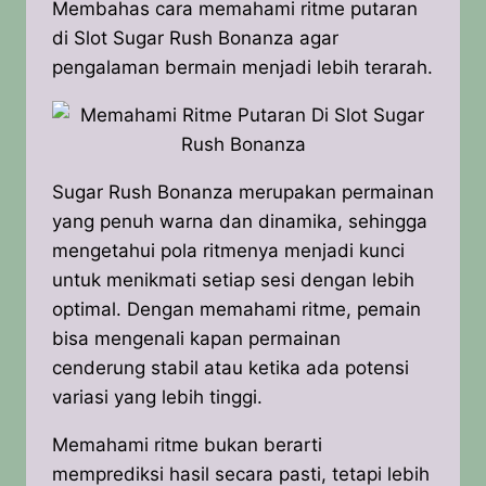
Membahas cara memahami ritme putaran
di Slot Sugar Rush Bonanza agar
pengalaman bermain menjadi lebih terarah.
Sugar Rush Bonanza merupakan permainan
yang penuh warna dan dinamika, sehingga
mengetahui pola ritmenya menjadi kunci
untuk menikmati setiap sesi dengan lebih
optimal. Dengan memahami ritme, pemain
bisa mengenali kapan permainan
cenderung stabil atau ketika ada potensi
variasi yang lebih tinggi.
Memahami ritme bukan berarti
memprediksi hasil secara pasti, tetapi lebih