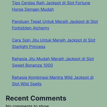
Tips Cerdas Raih Jackpot di Slot Fortune
Horse Dengan Mudah
Panduan Tepat Untuk Meraih Jackpot di Slot
Forbidden Alchemy
Cara Spin Jitu Untuk Meraih Jackpot di Slot
Starlight Princess
Rahasia Jitu Mudah Meraih Jackpot di Slot
Sweet Bonanza 1000
Rahasia Kombinasi Mantra Wild Jackpot di
Slot Wild Spells
Recent Comments
No comments to show.