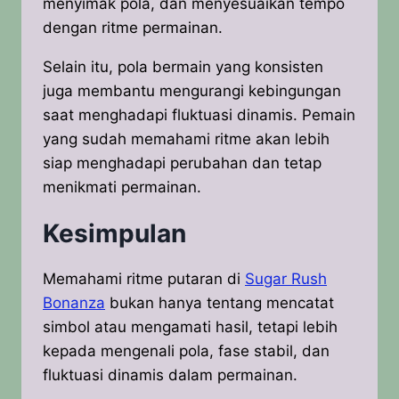
menyimak pola, dan menyesuaikan tempo
dengan ritme permainan.
Selain itu, pola bermain yang konsisten
juga membantu mengurangi kebingungan
saat menghadapi fluktuasi dinamis. Pemain
yang sudah memahami ritme akan lebih
siap menghadapi perubahan dan tetap
menikmati permainan.
Kesimpulan
Memahami ritme putaran di
Sugar Rush
Bonanza
bukan hanya tentang mencatat
simbol atau mengamati hasil, tetapi lebih
kepada mengenali pola, fase stabil, dan
fluktuasi dinamis dalam permainan.