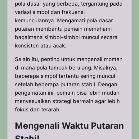
pola dasar yang berbeda, tergantung pada
variasi simbol dan frekuensi
kemunculannya. Mengamati pola dasar
putaran membantu pemain memahami
bagaimana simbol-simbol muncul secara
konsisten atau acak.
Selain itu, penting untuk mengenali momen
di mana pola tampak berulang. Misalnya,
beberapa simbol tertentu sering muncul
setelah beberapa putaran stabil. Dengan
pengamatan ini, pemain bisa lebih mudah
menyesuaikan strategi bermain agar lebih
fokus dan terarah.
Mengenali Waktu Putaran
Stabil