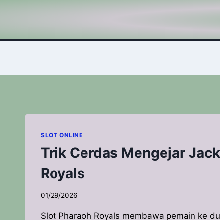
Skip
to
content
SLOT ONLINE
Trik Cerdas Mengejar Jack
Royals
01/29/2026
Slot Pharaoh Royals membawa pemain ke d