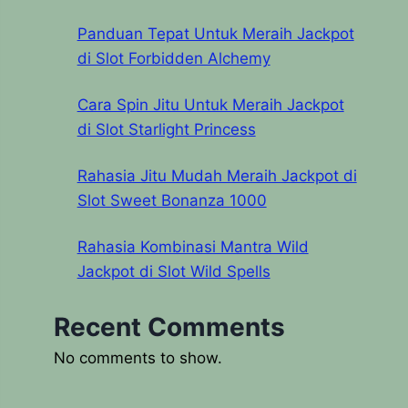
Panduan Tepat Untuk Meraih Jackpot
di Slot Forbidden Alchemy
Cara Spin Jitu Untuk Meraih Jackpot
di Slot Starlight Princess
Rahasia Jitu Mudah Meraih Jackpot di
Slot Sweet Bonanza 1000
Rahasia Kombinasi Mantra Wild
Jackpot di Slot Wild Spells
Recent Comments
No comments to show.