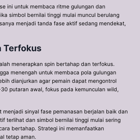
e ini untuk membaca ritme gulungan dan
Jika simbol bernilai tinggi mulai muncul berulang
asanya menjadi tanda fase aktif sedang mendekat,
.
n Terfokus
dalah menerapkan spin bertahap dan terfokus.
ingga menengah untuk membaca pola gulungan
ebih dianjurkan agar pemain dapat mengontrol
30 putaran awal, fokus pada kemunculan wild,
t menjadi sinyal fase pemanasan berjalan baik dan
if terlihat dan simbol bernilai tinggi mulai sering
ara bertahap. Strategi ini memanfaatkan
al tetap aman.