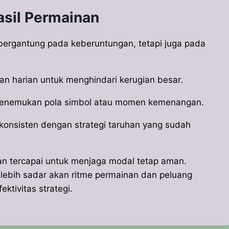
Hasil Permainan
bergantung pada keberuntungan, tetapi juga pada
n harian untuk menghindari kerugian besar.
k menemukan pola simbol atau momen kemenangan.
konsisten dengan strategi taruhan yang sudah
an tercapai untuk menjaga modal tetap aman.
lebih sadar akan ritme permainan dan peluang
tivitas strategi.