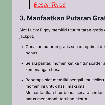
Besar Terus
3. Manfaatkan Putaran Grat
Slot Lucky Piggy memiliki fitur putaran grat
jackpot:
Gunakan putaran gratis secara optimal 
bonus.
Selalu pantau momen ketika fitur scatter
kemenangan besar.
Beberapa slot memiliki pengali (multiplie
momen ini untuk hasil maksimal.
Memanfaatkan fitur bonus secara cerdas
harus menambah taruhan ekstra.