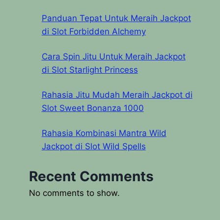
Panduan Tepat Untuk Meraih Jackpot
di Slot Forbidden Alchemy
Cara Spin Jitu Untuk Meraih Jackpot
di Slot Starlight Princess
Rahasia Jitu Mudah Meraih Jackpot di
Slot Sweet Bonanza 1000
Rahasia Kombinasi Mantra Wild
Jackpot di Slot Wild Spells
Recent Comments
No comments to show.