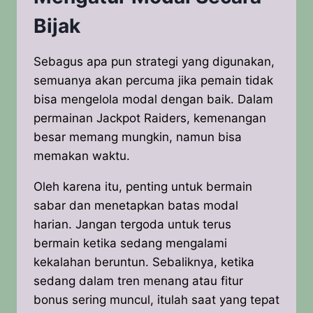
Bijak
Sebagus apa pun strategi yang digunakan,
semuanya akan percuma jika pemain tidak
bisa mengelola modal dengan baik. Dalam
permainan Jackpot Raiders, kemenangan
besar memang mungkin, namun bisa
memakan waktu.
Oleh karena itu, penting untuk bermain
sabar dan menetapkan batas modal
harian. Jangan tergoda untuk terus
bermain ketika sedang mengalami
kekalahan beruntun. Sebaliknya, ketika
sedang dalam tren menang atau fitur
bonus sering muncul, itulah saat yang tepat