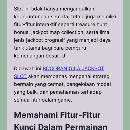
Slot ini tidak hanya mengandalkan
keberuntungan semata, tetapi juga memiliki
fitur-fitur interaktif seperti treasure hunt
bonus, jackpot map collection, serta lima
jenis jackpot progresif yang menjadi daya
tarik utama bagi para pemburu
kemenangan besar. U
Dibawah ini
BOCORAN GILA JACKPOT
SLOT
akan membahas mengenai strategi
bermain yang cermat, pengelolaan modal
yang baik, dan pemahaman terhadap
semua fitur dalam game.
Memahami Fitur-Fitur
Kunci Dalam Permainan