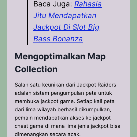
Baca Juga:
Rahasia
Jitu Mendapatkan
Jackpot Di Slot Big
Bass Bonanza
Mengoptimalkan Map
Collection
Salah satu keunikan dari Jackpot Raiders
adalah sistem pengumpulan peta untuk
membuka jackpot game. Setiap kali peta
dari lima wilayah berhasil dikumpulkan,
pemain mendapatkan akses ke jackpot
chest game di mana lima jenis jackpot bisa
dimenangkan secara acak.