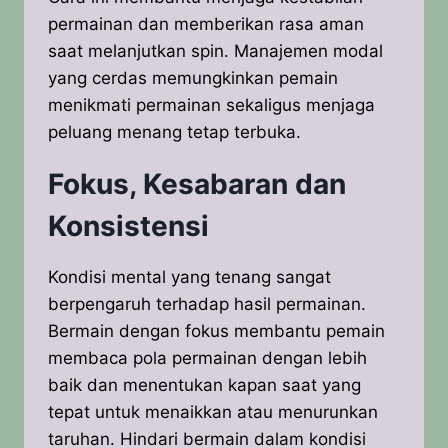
permainan dan memberikan rasa aman
saat melanjutkan spin. Manajemen modal
yang cerdas memungkinkan pemain
menikmati permainan sekaligus menjaga
peluang menang tetap terbuka.
Fokus, Kesabaran dan
Konsistensi
Kondisi mental yang tenang sangat
berpengaruh terhadap hasil permainan.
Bermain dengan fokus membantu pemain
membaca pola permainan dengan lebih
baik dan menentukan kapan saat yang
tepat untuk menaikkan atau menurunkan
taruhan. Hindari bermain dalam kondisi