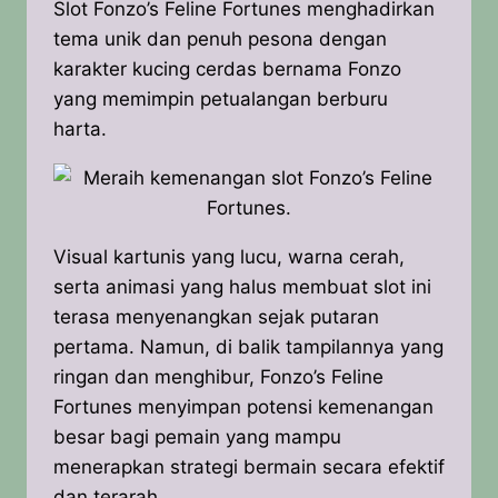
Slot Fonzo’s Feline Fortunes menghadirkan
tema unik dan penuh pesona dengan
karakter kucing cerdas bernama Fonzo
yang memimpin petualangan berburu
harta.
Visual kartunis yang lucu, warna cerah,
serta animasi yang halus membuat slot ini
terasa menyenangkan sejak putaran
pertama. Namun, di balik tampilannya yang
ringan dan menghibur, Fonzo’s Feline
Fortunes menyimpan potensi kemenangan
besar bagi pemain yang mampu
menerapkan strategi bermain secara efektif
dan terarah.