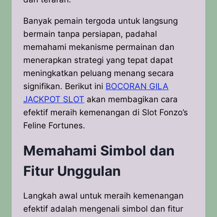
Banyak pemain tergoda untuk langsung
bermain tanpa persiapan, padahal
memahami mekanisme permainan dan
menerapkan strategi yang tepat dapat
meningkatkan peluang menang secara
signifikan. Berikut ini
BOCORAN GILA
JACKPOT SLOT
akan membagikan cara
efektif meraih kemenangan di Slot Fonzo’s
Feline Fortunes.
Memahami Simbol dan
Fitur Unggulan
Langkah awal untuk meraih kemenangan
efektif adalah mengenali simbol dan fitur