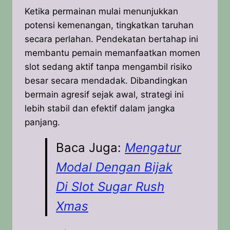
Ketika permainan mulai menunjukkan
potensi kemenangan, tingkatkan taruhan
secara perlahan. Pendekatan bertahap ini
membantu pemain memanfaatkan momen
slot sedang aktif tanpa mengambil risiko
besar secara mendadak. Dibandingkan
bermain agresif sejak awal, strategi ini
lebih stabil dan efektif dalam jangka
panjang.
Baca Juga:
Mengatur
Modal Dengan Bijak
Di Slot Sugar Rush
Xmas