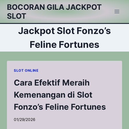
Skip
BOCORAN GILA JACKPOT
to
SLOT
content
Jackpot Slot Fonzo’s
Feline Fortunes
SLOT ONLINE
Cara Efektif Meraih
Kemenangan di Slot
Fonzo’s Feline Fortunes
01/29/2026