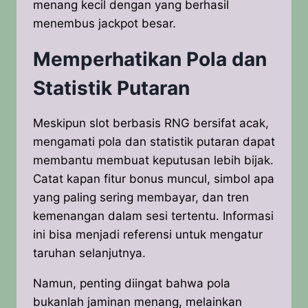
menang kecil dengan yang berhasil
menembus jackpot besar.
Memperhatikan Pola dan
Statistik Putaran
Meskipun slot berbasis RNG bersifat acak,
mengamati pola dan statistik putaran dapat
membantu membuat keputusan lebih bijak.
Catat kapan fitur bonus muncul, simbol apa
yang paling sering membayar, dan tren
kemenangan dalam sesi tertentu. Informasi
ini bisa menjadi referensi untuk mengatur
taruhan selanjutnya.
Namun, penting diingat bahwa pola
bukanlah jaminan menang, melainkan