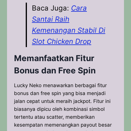
Baca Juga:
Cara
Santai Raih
Kemenangan Stabil Di
Slot Chicken Drop
Memanfaatkan Fitur
Bonus dan Free Spin
Lucky Neko menawarkan berbagai fitur
bonus dan free spin yang bisa menjadi
jalan cepat untuk meraih jackpot. Fitur ini
biasanya dipicu oleh kombinasi simbol
tertentu atau scatter, memberikan
kesempatan memenangkan payout besar