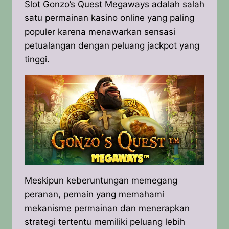
Slot Gonzo’s Quest Megaways adalah salah
satu permainan kasino online yang paling
populer karena menawarkan sensasi
petualangan dengan peluang jackpot yang
tinggi.
Meskipun keberuntungan memegang
peranan, pemain yang memahami
mekanisme permainan dan menerapkan
strategi tertentu memiliki peluang lebih