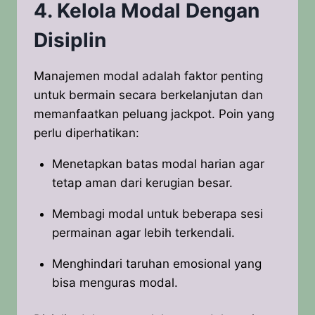
4. Kelola Modal Dengan
Disiplin
Manajemen modal adalah faktor penting
untuk bermain secara berkelanjutan dan
memanfaatkan peluang jackpot. Poin yang
perlu diperhatikan:
Menetapkan batas modal harian agar
tetap aman dari kerugian besar.
Membagi modal untuk beberapa sesi
permainan agar lebih terkendali.
Menghindari taruhan emosional yang
bisa menguras modal.