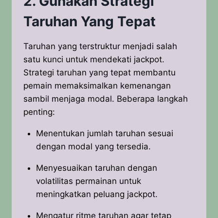
2. Gunakan Strategi
Taruhan Yang Tepat
Taruhan yang terstruktur menjadi salah
satu kunci untuk mendekati jackpot.
Strategi taruhan yang tepat membantu
pemain memaksimalkan kemenangan
sambil menjaga modal. Beberapa langkah
penting:
Menentukan jumlah taruhan sesuai
dengan modal yang tersedia.
Menyesuaikan taruhan dengan
volatilitas permainan untuk
meningkatkan peluang jackpot.
Mengatur ritme taruhan agar tetap