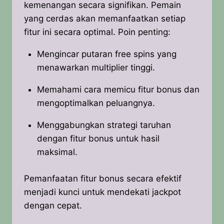
kemenangan secara signifikan. Pemain
yang cerdas akan memanfaatkan setiap
fitur ini secara optimal. Poin penting:
Mengincar putaran free spins yang
menawarkan multiplier tinggi.
Memahami cara memicu fitur bonus dan
mengoptimalkan peluangnya.
Menggabungkan strategi taruhan
dengan fitur bonus untuk hasil
maksimal.
Pemanfaatan fitur bonus secara efektif
menjadi kunci untuk mendekati jackpot
dengan cepat.